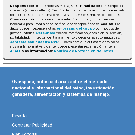
Responsable:
Interempresas Media, S.L.U.
Finalidades:
Suscripción
a nuestra(s) newsletter(s). Gestión de cuenta de usuario. Envío de emails
relacionados con la misma o relativos a intereses similares o asociados.
Conservación:
mientras dure la relación con Ud., o mientras sea
necesario para llevar a cabo las finalidades especificadas.
Cesión:
Los
datos pueden cederse a otras
empresas del grupo
por motivos de
gestión interna.
Derechos:
Acceso, rectificación, oposición, supresión,
portabilidad, limitación del tratatamiento y decisiones automatizadas:
contacte con nuestro DPD
. Si considera que el tratamiento no se
ajusta a la normativa vigente, puede presentar reclamación ante la
AEPD
.
Más información:
Política de Protección de Datos
.
Oviespaña, noticias diarias sobre el mercado
nacional e internacional del ovino, investigación
ganadera, alimentación y sistemas de manejo.
Revista
Contratar Publicidad
Plan Editorial