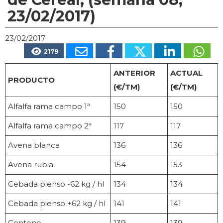
23/02/2017)
23/02/2017
2179
ANTERIOR
ACTUAL
PRODUCTO
(€/TM)
(€/TM)
Alfalfa rama campo 1ª
150
150
Alfalfa rama campo 2ª
117
117
Avena blanca
136
136
Avena rubia
154
153
Cebada pienso -62 kg / hl
134
134
Cebada pienso +62 kg / hl
141
141
Centeno
139
139