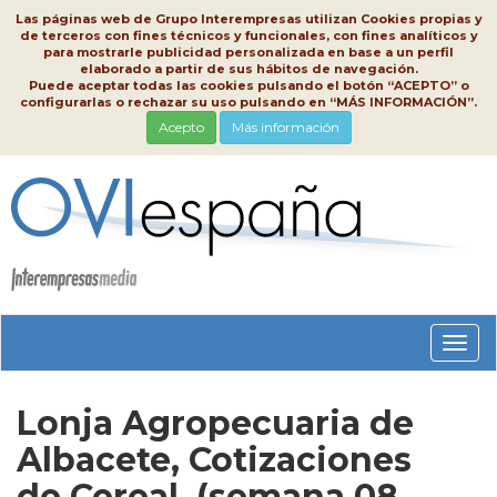
Las páginas web de Grupo Interempresas utilizan Cookies propias y
de terceros con fines técnicos y funcionales, con fines analíticos y
para mostrarle publicidad personalizada en base a un perfil
elaborado a partir de sus hábitos de navegación.
Puede aceptar todas las cookies pulsando el botón “ACEPTO” o
configurarlas o rechazar su uso pulsando en “MÁS INFORMACIÓN”.
Acepto
Más información
Conm
nave
Lonja Agropecuaria de
Albacete, Cotizaciones
de Cereal, (semana 08,