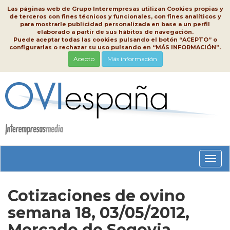
Las páginas web de Grupo Interempresas utilizan Cookies propias y
de terceros con fines técnicos y funcionales, con fines analíticos y
para mostrarle publicidad personalizada en base a un perfil
elaborado a partir de sus hábitos de navegación.
Puede aceptar todas las cookies pulsando el botón “ACEPTO” o
configurarlas o rechazar su uso pulsando en “MÁS INFORMACIÓN”.
Acepto
Más información
Conm
nave
Cotizaciones de ovino
semana 18, 03/05/2012,
Mercado de Segovia