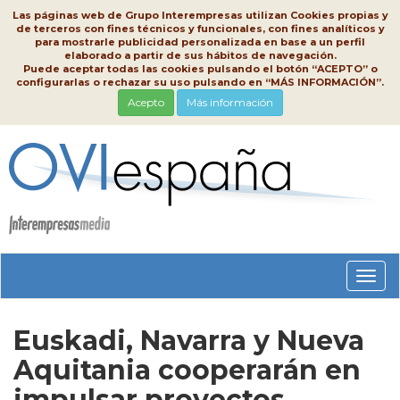
Las páginas web de Grupo Interempresas utilizan Cookies propias y
de terceros con fines técnicos y funcionales, con fines analíticos y
para mostrarle publicidad personalizada en base a un perfil
elaborado a partir de sus hábitos de navegación.
Puede aceptar todas las cookies pulsando el botón “ACEPTO” o
configurarlas o rechazar su uso pulsando en “MÁS INFORMACIÓN”.
Acepto
Más información
Conm
nave
Euskadi, Navarra y Nueva
Aquitania cooperarán en
impulsar proyectos