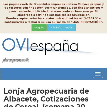
Las páginas web de Grupo Interempresas utilizan Cookies propias y
de terceros con fines técnicos y funcionales, con fines analíticos y
para mostrarle publicidad personalizada en base a un perfil
elaborado a partir de sus hábitos de navegación.
Puede aceptar todas las cookies pulsando el botón “ACEPTO” o
configurarlas o rechazar su uso pulsando en “MÁS INFORMACIÓN”.
Acepto
Más información
Conm
nave
Lonja Agropecuaria de
Albacete, Cotizaciones
de Cereal, (semana 20,