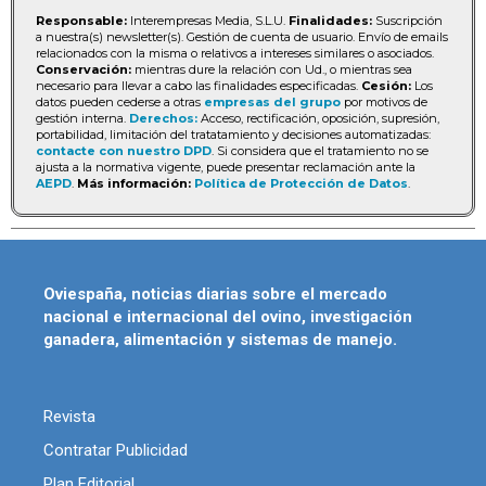
Responsable:
Interempresas Media, S.L.U.
Finalidades:
Suscripción
a nuestra(s) newsletter(s). Gestión de cuenta de usuario. Envío de emails
relacionados con la misma o relativos a intereses similares o asociados.
Conservación:
mientras dure la relación con Ud., o mientras sea
necesario para llevar a cabo las finalidades especificadas.
Cesión:
Los
datos pueden cederse a otras
empresas del grupo
por motivos de
gestión interna.
Derechos:
Acceso, rectificación, oposición, supresión,
portabilidad, limitación del tratatamiento y decisiones automatizadas:
contacte con nuestro DPD
. Si considera que el tratamiento no se
ajusta a la normativa vigente, puede presentar reclamación ante la
AEPD
.
Más información:
Política de Protección de Datos
.
Oviespaña, noticias diarias sobre el mercado
nacional e internacional del ovino, investigación
ganadera, alimentación y sistemas de manejo.
Revista
Contratar Publicidad
Plan Editorial