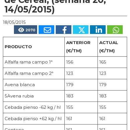
14/05/2015)
18/05/2015
2070
ANTERIOR
ACTUAL
PRODUCTO
(€/TM)
(€/TM)
Alfalfa rama campo 1ª
156
165
Alfalfa rama campo 2ª
123
123
Avena blanca
179
179
5Avena rubia
183
183
Cebada pienso -62 kg / hl
155
155
Cebada pienso +62 kg / hl
161
161
Centeno
161
161