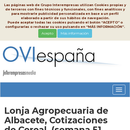
Las páginas web de Grupo Interempresas utilizan Cookies propias y
de terceros con fines técnicos y funcionales, con fines analíticos y
para mostrarle publicidad personalizada en base a un perfil
elaborado a partir de sus hábitos de navegación.
Puede aceptar todas las cookies pulsando el botón “ACEPTO” o
configurarlas o rechazar su uso pulsando en “MÁS INFORMACIÓN”.
Acepto
Más información
Conm
nave
Lonja Agropecuaria de
Albacete, Cotizaciones
de Cereal, (semana 51,