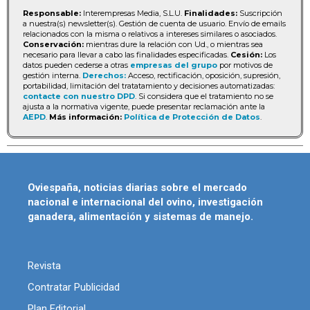
Responsable:
Interempresas Media, S.L.U.
Finalidades:
Suscripción
a nuestra(s) newsletter(s). Gestión de cuenta de usuario. Envío de emails
relacionados con la misma o relativos a intereses similares o asociados.
Conservación:
mientras dure la relación con Ud., o mientras sea
necesario para llevar a cabo las finalidades especificadas.
Cesión:
Los
datos pueden cederse a otras
empresas del grupo
por motivos de
gestión interna.
Derechos:
Acceso, rectificación, oposición, supresión,
portabilidad, limitación del tratatamiento y decisiones automatizadas:
contacte con nuestro DPD
. Si considera que el tratamiento no se
ajusta a la normativa vigente, puede presentar reclamación ante la
AEPD
.
Más información:
Política de Protección de Datos
.
Oviespaña, noticias diarias sobre el mercado
nacional e internacional del ovino, investigación
ganadera, alimentación y sistemas de manejo.
Revista
Contratar Publicidad
Plan Editorial