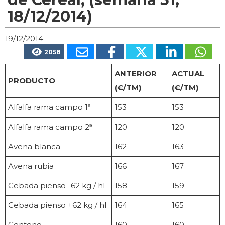
18/12/2014)
19/12/2014
2058
ANTERIOR
ACTUAL
PRODUCTO
(€/TM)
(€/TM)
Alfalfa rama campo 1ª
153
153
Alfalfa rama campo 2ª
120
120
Avena blanca
162
163
Avena rubia
166
167
Cebada pienso -62 kg / hl
158
159
Cebada pienso +62 kg / hl
164
165
Centeno
160
160