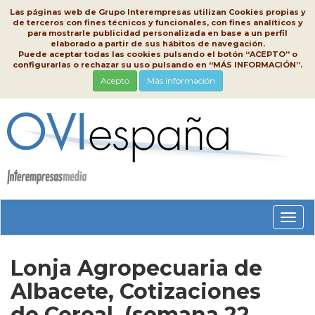
Las páginas web de Grupo Interempresas utilizan Cookies propias y
de terceros con fines técnicos y funcionales, con fines analíticos y
para mostrarle publicidad personalizada en base a un perfil
elaborado a partir de sus hábitos de navegación.
Puede aceptar todas las cookies pulsando el botón “ACEPTO” o
configurarlas o rechazar su uso pulsando en “MÁS INFORMACIÓN”.
Acepto
Más información
Conm
nave
Lonja Agropecuaria de
Albacete, Cotizaciones
de Cereal, (semana 22,