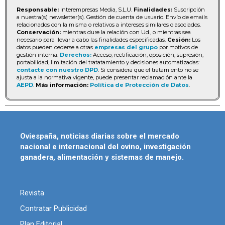
Responsable:
Interempresas Media, S.L.U.
Finalidades:
Suscripción
a nuestra(s) newsletter(s). Gestión de cuenta de usuario. Envío de emails
relacionados con la misma o relativos a intereses similares o asociados.
Conservación:
mientras dure la relación con Ud., o mientras sea
necesario para llevar a cabo las finalidades especificadas.
Cesión:
Los
datos pueden cederse a otras
empresas del grupo
por motivos de
gestión interna.
Derechos:
Acceso, rectificación, oposición, supresión,
portabilidad, limitación del tratatamiento y decisiones automatizadas:
contacte con nuestro DPD
. Si considera que el tratamiento no se
ajusta a la normativa vigente, puede presentar reclamación ante la
AEPD
.
Más información:
Política de Protección de Datos
.
Oviespaña, noticias diarias sobre el mercado
nacional e internacional del ovino, investigación
ganadera, alimentación y sistemas de manejo.
Revista
Contratar Publicidad
Plan Editorial