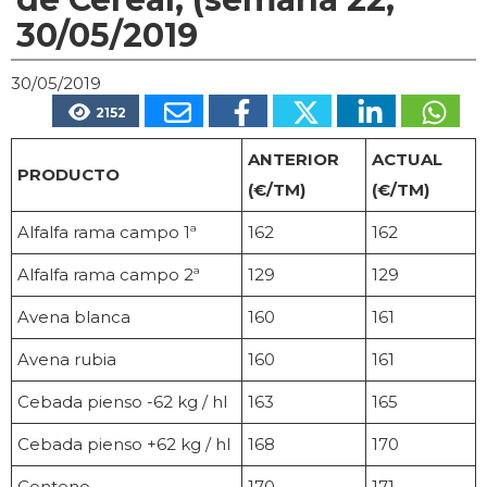
30/05/2019
30/05/2019
2152
ANTERIOR
ACTUAL
PRODUCTO
(€/TM)
(€/TM)
Alfalfa rama campo 1ª
162
162
Alfalfa rama campo 2ª
129
129
Avena blanca
160
161
Avena rubia
160
161
Cebada pienso -62 kg / hl
163
165
Cebada pienso +62 kg / hl
168
170
Centeno
170
171