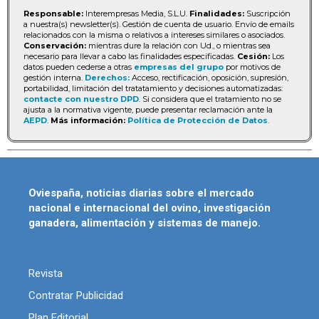
Responsable:
Interempresas Media, S.L.U.
Finalidades:
Suscripción
a nuestra(s) newsletter(s). Gestión de cuenta de usuario. Envío de emails
relacionados con la misma o relativos a intereses similares o asociados.
Conservación:
mientras dure la relación con Ud., o mientras sea
necesario para llevar a cabo las finalidades especificadas.
Cesión:
Los
datos pueden cederse a otras
empresas del grupo
por motivos de
gestión interna.
Derechos:
Acceso, rectificación, oposición, supresión,
portabilidad, limitación del tratatamiento y decisiones automatizadas:
contacte con nuestro DPD
. Si considera que el tratamiento no se
ajusta a la normativa vigente, puede presentar reclamación ante la
AEPD
.
Más información:
Política de Protección de Datos
.
Oviespaña, noticias diarias sobre el mercado
nacional e internacional del ovino, investigación
ganadera, alimentación y sistemas de manejo.
Revista
Contratar Publicidad
Plan Editorial