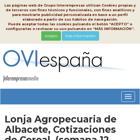
Las páginas web de Grupo Interempresas utilizan Cookies propias y
de terceros con fines técnicos y funcionales, con fines analíticos y
para mostrarle publicidad personalizada en base a un perfil
elaborado a partir de sus hábitos de navegación.
Puede aceptar todas las cookies pulsando el botón “ACEPTO” o
configurarlas o rechazar su uso pulsando en “MÁS INFORMACIÓN”.
Acepto
Más información
Conm
nave
Lonja Agropecuaria de
Albacete, Cotizaciones
de Cereal, (semana 12,