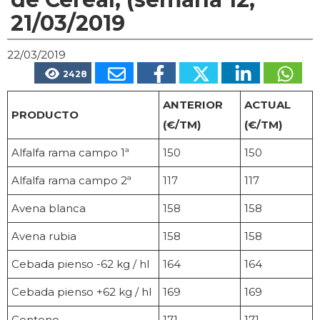
21/03/2019
22/03/2019
2428
ANTERIOR
ACTUAL
PRODUCTO
(€/TM)
(€/TM)
Alfalfa rama campo 1ª
150
150
Alfalfa rama campo 2ª
117
117
Avena blanca
158
158
Avena rubia
158
158
Cebada pienso -62 kg / hl
164
164
Cebada pienso +62 kg / hl
169
169
Centeno
171
171