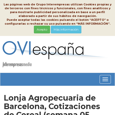
Las páginas web de Grupo Interempresas utilizan Cookies propias y
de terceros con fines técnicos y funcionales, con fines analíticos y
para mostrarle publicidad personalizada en base a un perfil
elaborado a partir de sus hábitos de navegación.
Puede aceptar todas las cookies pulsando el botón “ACEPTO” o
configurarlas o rechazar su uso pulsando en “MÁS INFORMACIÓN”.
Acepto
Más información
Conm
nave
Lonja Agropecuaria de
Barcelona, Cotizaciones
de Cereal (semana 05,