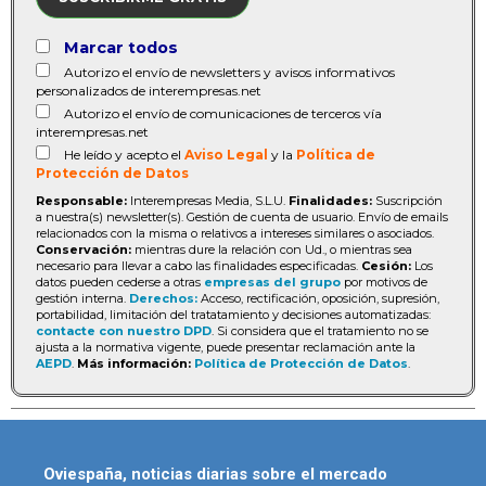
Marcar todos
Autorizo el envío de newsletters y avisos informativos
personalizados de interempresas.net
Autorizo el envío de comunicaciones de terceros vía
interempresas.net
He leído y acepto el
Aviso Legal
y la
Política de
Protección de Datos
Responsable:
Interempresas Media, S.L.U.
Finalidades:
Suscripción
a nuestra(s) newsletter(s). Gestión de cuenta de usuario. Envío de emails
relacionados con la misma o relativos a intereses similares o asociados.
Conservación:
mientras dure la relación con Ud., o mientras sea
necesario para llevar a cabo las finalidades especificadas.
Cesión:
Los
datos pueden cederse a otras
empresas del grupo
por motivos de
gestión interna.
Derechos:
Acceso, rectificación, oposición, supresión,
portabilidad, limitación del tratatamiento y decisiones automatizadas:
contacte con nuestro DPD
. Si considera que el tratamiento no se
ajusta a la normativa vigente, puede presentar reclamación ante la
AEPD
.
Más información:
Política de Protección de Datos
.
Oviespaña, noticias diarias sobre el mercado