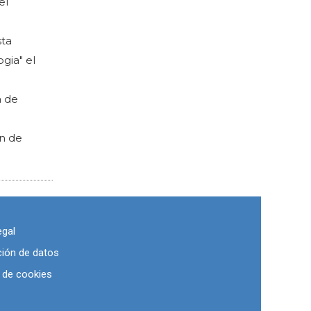
el
sta
gia" el
a de
an de
egal
ción de datos
a de cookies