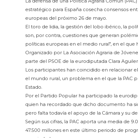
La defensa de una Política Agraria Común (PAC)
estratégico para España cosecha consensos entre
europeas del próximo 26 de mayo.
El toro de lidia, la gestión del lobo ibérico, la 
son, por contra, cuestiones que generan polémic
políticas europeas en el medio rural", en el q
Organizado por La Asociación Agraria de Jóvenes 
parte del PSOE de la eurodiputada Clara Aguiler
Los participantes han coincidido en relacionar e
el mundo rural, un problema en el que la PAC p
Estado.
Por el Partido Popular ha participado la eurodi
quien ha recordado que dicho documento ha sid
pero falta todavía el apoyo de la Cámara y su de
Según sus cifras, la PAC aporta una media de 9.0
47.500 millones en este último periodo de prog