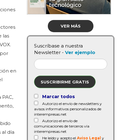
cciones
VER MÁS
uctores
 las
 VOX.
Suscríbase a nuestra
Newsletter -
Ver ejemplo
 por
ción en
el
SUSCRIBIRME GRATIS
Marcar todos
a PAC,
Autorizo el envío de newsletters y
mento,
avisos informativos personalizados de
interempresas.net
Autorizo el envío de
ibido
comunicaciones de terceros vía
al día
interempresas.net
He leído y acepto el
Aviso Legal
y