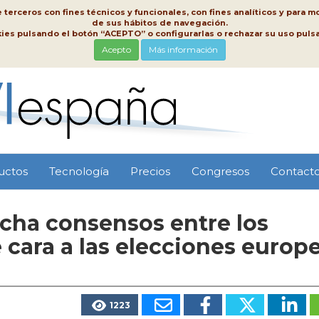
erceros con fines técnicos y funcionales, con fines analíticos y para mo
de sus hábitos de navegación.
kies pulsando el botón “ACEPTO” o configurarlas o rechazar su uso pu
Acepto
Más información
uctos
Tecnología
Precios
Congresos
Contact
echa consensos entre los
 cara a las elecciones europ
1223