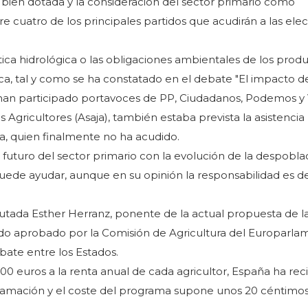
 bien dotada y la consideración del sector primario como
 cuatro de los principales partidos que acudirán a las ele
política hidrológica o las obligaciones ambientales de los prod
a, tal y como se ha constatado en el debate "El impacto de
ue han participado portavoces de PP, Ciudadanos, Podemos y
Agricultores (Asaja), también estaba prevista la asistencia
a, quien finalmente no ha acudido.
l futuro del sector primario con la evolución de la despobla
uede ayudar, aunque en su opinión la responsabilidad es d
putada Esther Herranz, ponente de la actual propuesta de l
o aprobado por la Comisión de Agricultura del Europarla
bate entre los Estados.
00 euros a la renta anual de cada agricultor, España ha rec
ramación y el coste del programa supone unos 20 céntimos 