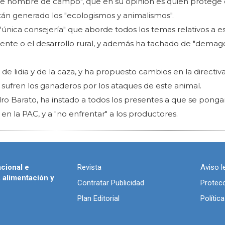
 "de hombre de campo", que en su opinión es quien protege 
án generado los "ecologismos y animalismos".
única consejería" que aborde todos los temas relativos a e
ente o el desarrollo rural, y además ha tachado de "demago
e lidia y de la caza, y ha propuesto cambios en la directiv
 sufren los ganaderos por los ataques de este animal.
Pedro Barato, ha instado a todos los presentes a que se pong
en la PAC, y a "no enfrentar" a los productores.
acional e
Revista
Aviso l
, alimentación y
Contratar Publicidad
Protec
Plan Editorial
Polític