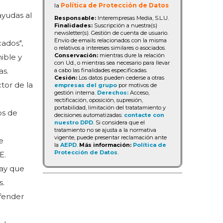
la
Política de Protección de Datos
ayudas al
Responsable:
Interempresas Media, S.L.U.
Finalidades:
Suscripción a nuestra(s)
newsletter(s). Gestión de cuenta de usuario.
Envío de emails relacionados con la misma
ados",
o relativos a intereses similares o asociados.
Conservación:
mientras dure la relación
ible y
con Ud., o mientras sea necesario para llevar
as.
a cabo las finalidades especificadas.
Cesión:
Los datos pueden cederse a otras
tor de la
empresas del grupo
por motivos de
gestión interna.
Derechos:
Acceso,
rectificación, oposición, supresión,
portabilidad, limitación del tratatamiento y
os de
decisiones automatizadas:
contacte con
nuestro DPD
. Si considera que el
tratamiento no se ajusta a la normativa
vigente, puede presentar reclamación ante
e
la
AEPD
.
Más información:
Política de
Protección de Datos
.
E.
hay que
s.
fender