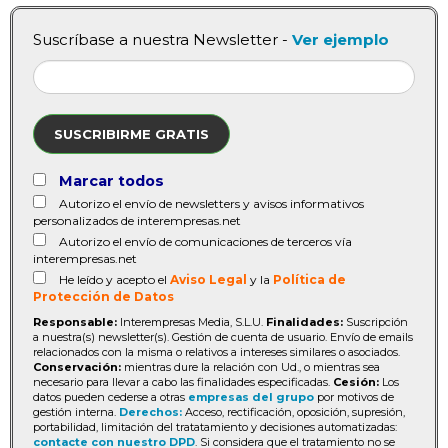
Suscríbase a nuestra Newsletter -
Ver ejemplo
SUSCRIBIRME GRATIS
Marcar todos
Autorizo el envío de newsletters y avisos informativos
personalizados de interempresas.net
Autorizo el envío de comunicaciones de terceros vía
interempresas.net
He leído y acepto el
Aviso Legal
y la
Política de
Protección de Datos
Responsable:
Interempresas Media, S.L.U.
Finalidades:
Suscripción
a nuestra(s) newsletter(s). Gestión de cuenta de usuario. Envío de emails
relacionados con la misma o relativos a intereses similares o asociados.
Conservación:
mientras dure la relación con Ud., o mientras sea
necesario para llevar a cabo las finalidades especificadas.
Cesión:
Los
datos pueden cederse a otras
empresas del grupo
por motivos de
gestión interna.
Derechos:
Acceso, rectificación, oposición, supresión,
portabilidad, limitación del tratatamiento y decisiones automatizadas:
contacte con nuestro DPD
. Si considera que el tratamiento no se