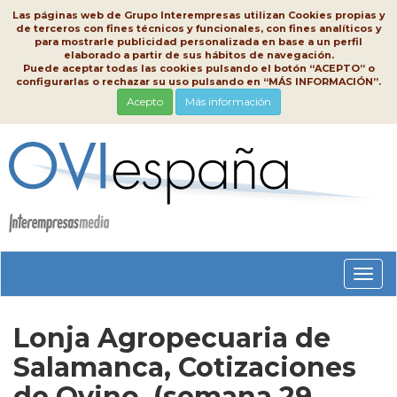
Las páginas web de Grupo Interempresas utilizan Cookies propias y
de terceros con fines técnicos y funcionales, con fines analíticos y
para mostrarle publicidad personalizada en base a un perfil
elaborado a partir de sus hábitos de navegación.
Puede aceptar todas las cookies pulsando el botón “ACEPTO” o
configurarlas o rechazar su uso pulsando en “MÁS INFORMACIÓN”.
Acepto
Más información
Conm
nave
Lonja Agropecuaria de
Salamanca, Cotizaciones
de Ovino, (semana 29,