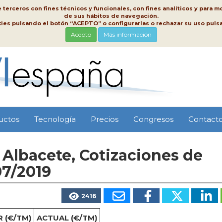
erceros con fines técnicos y funcionales, con fines analíticos y para mo
de sus hábitos de navegación.
kies pulsando el botón “ACEPTO” o configurarlas o rechazar su uso pu
Acepto
Más información
uctos
Tecnología
Precios
Congresos
Contact
Albacete, Cotizaciones de
07/2019
2416
 (€/TM)
ACTUAL (€/TM)