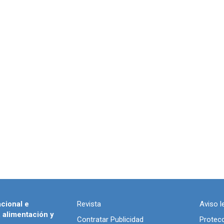
acional e
Revista
Aviso l
, alimentación y
Contratar Publicidad
Protec