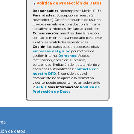
la
Política de Protección de Datos
Responsable:
Interempresas Media, S.L.U.
Finalidades:
Suscripción a nuestra(s)
newsletter(s). Gestión de cuenta de usuario.
Envío de emails relacionados con la misma
o relativos a intereses similares o asociados.
Conservación:
mientras dure la relación
con Ud., o mientras sea necesario para llevar
a cabo las finalidades especificadas.
Cesión:
Los datos pueden cederse a otras
empresas del grupo
por motivos de
gestión interna.
Derechos:
Acceso,
rectificación, oposición, supresión,
portabilidad, limitación del tratatamiento y
decisiones automatizadas:
contacte con
nuestro DPD
. Si considera que el
tratamiento no se ajusta a la normativa
vigente, puede presentar reclamación ante
la
AEPD
.
Más información:
Política de
Protección de Datos
.
egal
ción de datos