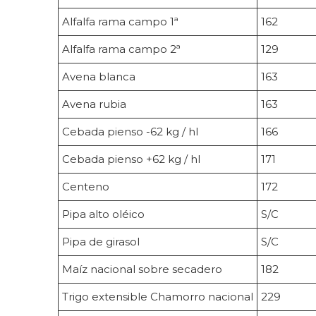
Alfalfa rama campo 1ª
162
Alfalfa rama campo 2ª
129
Avena blanca
163
Avena rubia
163
Cebada pienso -62 kg / hl
166
Cebada pienso +62 kg / hl
171
Centeno
172
Pipa alto oléico
S/C
Pipa de girasol
S/C
Maíz nacional sobre secadero
182
Trigo extensible Chamorro nacional
229