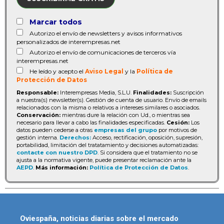
Marcar todos
Autorizo el envío de newsletters y avisos informativos
personalizados de interempresas.net
Autorizo el envío de comunicaciones de terceros vía
interempresas.net
He leído y acepto el
Aviso Legal
y la
Política de
Protección de Datos
Responsable:
Interempresas Media, S.L.U.
Finalidades:
Suscripción
a nuestra(s) newsletter(s). Gestión de cuenta de usuario. Envío de emails
relacionados con la misma o relativos a intereses similares o asociados.
Conservación:
mientras dure la relación con Ud., o mientras sea
necesario para llevar a cabo las finalidades especificadas.
Cesión:
Los
datos pueden cederse a otras
empresas del grupo
por motivos de
gestión interna.
Derechos:
Acceso, rectificación, oposición, supresión,
portabilidad, limitación del tratatamiento y decisiones automatizadas:
contacte con nuestro DPD
. Si considera que el tratamiento no se
ajusta a la normativa vigente, puede presentar reclamación ante la
AEPD
.
Más información:
Política de Protección de Datos
.
Oviespaña, noticias diarias sobre el mercado