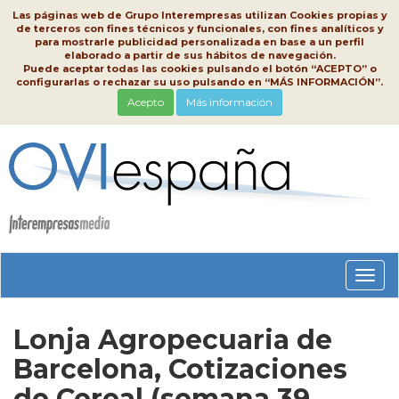
Las páginas web de Grupo Interempresas utilizan Cookies propias y
de terceros con fines técnicos y funcionales, con fines analíticos y
para mostrarle publicidad personalizada en base a un perfil
elaborado a partir de sus hábitos de navegación.
Puede aceptar todas las cookies pulsando el botón “ACEPTO” o
configurarlas o rechazar su uso pulsando en “MÁS INFORMACIÓN”.
Acepto
Más información
Conm
nave
Lonja Agropecuaria de
Barcelona, Cotizaciones
de Cereal (semana 39,