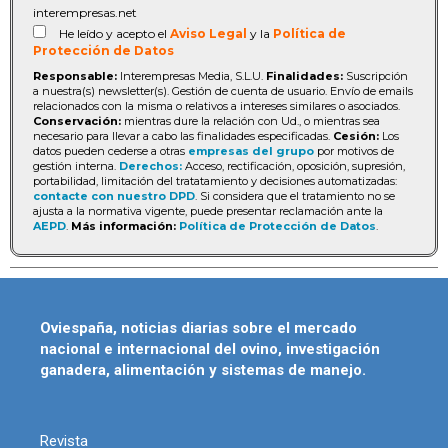
interempresas.net
He leído y acepto el
Aviso Legal
y la
Política de
Protección de Datos
Responsable:
Interempresas Media, S.L.U.
Finalidades:
Suscripción
a nuestra(s) newsletter(s). Gestión de cuenta de usuario. Envío de emails
relacionados con la misma o relativos a intereses similares o asociados.
Conservación:
mientras dure la relación con Ud., o mientras sea
necesario para llevar a cabo las finalidades especificadas.
Cesión:
Los
datos pueden cederse a otras
empresas del grupo
por motivos de
gestión interna.
Derechos:
Acceso, rectificación, oposición, supresión,
portabilidad, limitación del tratatamiento y decisiones automatizadas:
contacte con nuestro DPD
. Si considera que el tratamiento no se
ajusta a la normativa vigente, puede presentar reclamación ante la
AEPD
.
Más información:
Política de Protección de Datos
.
Oviespaña, noticias diarias sobre el mercado
nacional e internacional del ovino, investigación
ganadera, alimentación y sistemas de manejo.
Revista