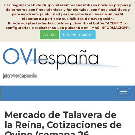
Las páginas web de Grupo Interempresas utilizan Cookies propias y
de terceros con fines técnicos y funcionales, con fines analíticos y
para mostrarle publicidad personalizada en base a un perfil
elaborado a partir de sus hábitos de navegación.
Puede aceptar todas las cookies pulsando el botón “ACEPTO” o
configurarlas o rechazar su uso pulsando en “MÁS INFORMACIÓN”.
Acepto
Más información
Conm
nave
Mercado de Talavera de
la Reina, Cotizaciones de
Ovino (semana 26,