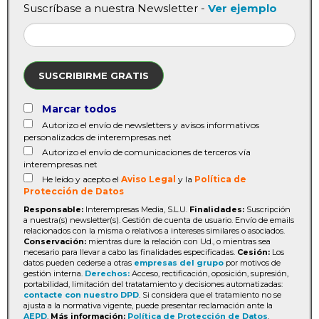
Suscríbase a nuestra Newsletter -
Ver ejemplo
SUSCRIBIRME GRATIS
Marcar todos
Autorizo el envío de newsletters y avisos informativos
personalizados de interempresas.net
Autorizo el envío de comunicaciones de terceros vía
interempresas.net
He leído y acepto el
Aviso Legal
y la
Política de
Protección de Datos
Responsable:
Interempresas Media, S.L.U.
Finalidades:
Suscripción
a nuestra(s) newsletter(s). Gestión de cuenta de usuario. Envío de emails
relacionados con la misma o relativos a intereses similares o asociados.
Conservación:
mientras dure la relación con Ud., o mientras sea
necesario para llevar a cabo las finalidades especificadas.
Cesión:
Los
datos pueden cederse a otras
empresas del grupo
por motivos de
gestión interna.
Derechos:
Acceso, rectificación, oposición, supresión,
portabilidad, limitación del tratatamiento y decisiones automatizadas:
contacte con nuestro DPD
. Si considera que el tratamiento no se
ajusta a la normativa vigente, puede presentar reclamación ante la
AEPD
.
Más información:
Política de Protección de Datos
.