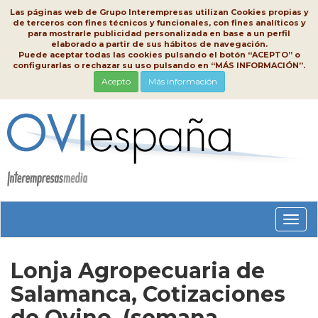
Las páginas web de Grupo Interempresas utilizan Cookies propias y
de terceros con fines técnicos y funcionales, con fines analíticos y
para mostrarle publicidad personalizada en base a un perfil
elaborado a partir de sus hábitos de navegación.
Puede aceptar todas las cookies pulsando el botón “ACEPTO” o
configurarlas o rechazar su uso pulsando en “MÁS INFORMACIÓN”.
Acepto
Más información
Conm
nave
Lonja Agropecuaria de
Salamanca, Cotizaciones
de Ovino, (semana