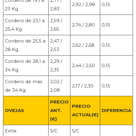
Cordero de 19,1 a
2,77 /
2,92 / 2,98
0,15
23 Kg.
2,83
Cordero de 23,1 a
2,59 /
2,74 / 2,80
0,15
25,4 Kg.
2,65
Cordero de 25,5 a
2,47 /
2,62 / 2,68
0,15
28 Kg.
2,53
Cordero de 28,1 a
2,29 /
2,44 / 2,50
0,15
34 Kg.
2,35
Cordero de más
2,02 /
2,17 / 2,30
0,15
de 34 Kg.
2,08
PRECIO
PRECIO
OVEJAS
ANT.
DIFERENCIA
ACTUAL(€)
(€)
Extra
S/C
S/C