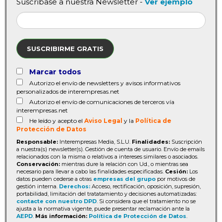
Suscríbase a nuestra Newsletter -
Ver ejemplo
SUSCRIBIRME GRATIS
Marcar todos
Autorizo el envío de newsletters y avisos informativos
personalizados de interempresas.net
Autorizo el envío de comunicaciones de terceros vía
interempresas.net
He leído y acepto el
Aviso Legal
y la
Política de
Protección de Datos
Responsable:
Interempresas Media, S.L.U.
Finalidades:
Suscripción
a nuestra(s) newsletter(s). Gestión de cuenta de usuario. Envío de emails
relacionados con la misma o relativos a intereses similares o asociados.
Conservación:
mientras dure la relación con Ud., o mientras sea
necesario para llevar a cabo las finalidades especificadas.
Cesión:
Los
datos pueden cederse a otras
empresas del grupo
por motivos de
gestión interna.
Derechos:
Acceso, rectificación, oposición, supresión,
portabilidad, limitación del tratatamiento y decisiones automatizadas:
contacte con nuestro DPD
. Si considera que el tratamiento no se
ajusta a la normativa vigente, puede presentar reclamación ante la
AEPD
.
Más información:
Política de Protección de Datos
.