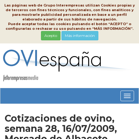
Las páginas web de Grupo Interempresas utilizan Cookies propias y
de terceros con fines técnicos y funcionales, con fines analíticos y
para mostrarle publicidad personalizada en base a un perfil
elaborado a partir de sus hábitos de navegación.
Puede aceptar todas las cookies pulsando el botón “ACEPTO” o
configurarlas o rechazar su uso pulsando en “MÁS INFORMACIÓN”.
Acepto
Más información
Conm
nave
Cotizaciones de ovino,
semana 28, 16/07/2009,
Mercado de Albacete