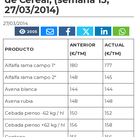
27/03/2014)
27/03/2014
2005
ANTERIOR
ACTUAL
PRODUCTO
(€/TM)
(€/TM)
Alfalfa rama campo 1ª
180
177
Alfalfa rama campo 2ª
148
145
Avena blanca
144
144
Avena rubia
148
148
Cebada pienso -62 kg / hl
150
152
Cebada pienso +62 kg / hl
156
158
Centeno
155
156