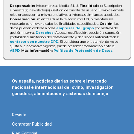
Responsable:
Interempresas Media, S.L.U.
Finalidades:
Suscripción
a nuestra(s) newsletter(s). Gestión de cuenta de usuario. Envío de emails
relacionados con la misma o relativos a intereses similares o asociados.
Conservación:
mientras dure la relación con Ud., o mientras sea
necesario para llevar a cabo las finalidades especificadas.
Cesión:
Los
datos pueden cederse a otras
empresas del grupo
por motivos de
gestión interna.
Derechos:
Acceso, rectificación, oposición, supresión,
portabilidad, limitación del tratatamiento y decisiones automatizadas:
contacte con nuestro DPD
. Si considera que el tratamiento no se
ajusta a la normativa vigente, puede presentar reclamación ante la
AEPD
.
Más información:
Política de Protección de Datos
.
Oviespaña, noticias diarias sobre el mercado
nacional e internacional del ovino, investigación
ganadera, alimentación y sistemas de manejo.
Revista
Contratar Publicidad
Plan Editorial