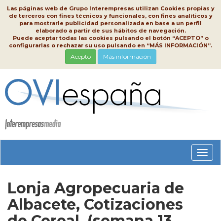
Las páginas web de Grupo Interempresas utilizan Cookies propias y
de terceros con fines técnicos y funcionales, con fines analíticos y
para mostrarle publicidad personalizada en base a un perfil
elaborado a partir de sus hábitos de navegación.
Puede aceptar todas las cookies pulsando el botón “ACEPTO” o
configurarlas o rechazar su uso pulsando en “MÁS INFORMACIÓN”.
Acepto
Más información
Conm
nave
Lonja Agropecuaria de
Albacete, Cotizaciones
de Cereal, (semana 13,