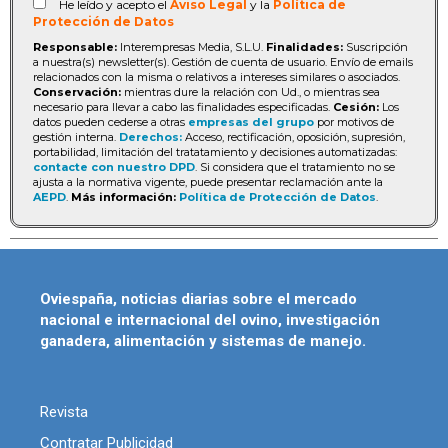
He leído y acepto el
Aviso Legal
y la
Política de
Protección de Datos
Responsable:
Interempresas Media, S.L.U.
Finalidades:
Suscripción
a nuestra(s) newsletter(s). Gestión de cuenta de usuario. Envío de emails
relacionados con la misma o relativos a intereses similares o asociados.
Conservación:
mientras dure la relación con Ud., o mientras sea
necesario para llevar a cabo las finalidades especificadas.
Cesión:
Los
datos pueden cederse a otras
empresas del grupo
por motivos de
gestión interna.
Derechos:
Acceso, rectificación, oposición, supresión,
portabilidad, limitación del tratatamiento y decisiones automatizadas:
contacte con nuestro DPD
. Si considera que el tratamiento no se
ajusta a la normativa vigente, puede presentar reclamación ante la
AEPD
.
Más información:
Política de Protección de Datos
.
Oviespaña, noticias diarias sobre el mercado
nacional e internacional del ovino, investigación
ganadera, alimentación y sistemas de manejo.
Revista
Contratar Publicidad