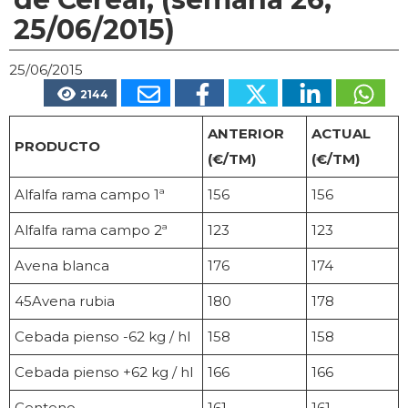
25/06/2015)
25/06/2015
2144
ANTERIOR
ACTUAL
PRODUCTO
(€/TM)
(€/TM)
Alfalfa rama campo 1ª
156
156
Alfalfa rama campo 2ª
123
123
Avena blanca
176
174
45Avena rubia
180
178
Cebada pienso -62 kg / hl
158
158
Cebada pienso +62 kg / hl
166
166
Centeno
161
161