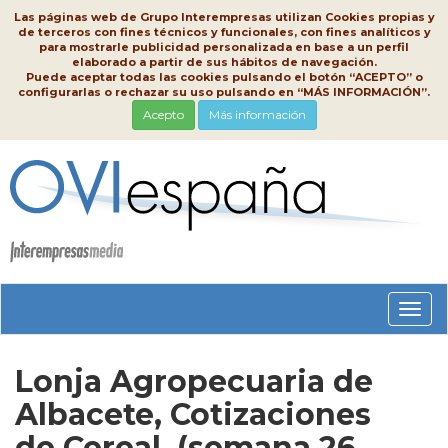
Las páginas web de Grupo Interempresas utilizan Cookies propias y
de terceros con fines técnicos y funcionales, con fines analíticos y
para mostrarle publicidad personalizada en base a un perfil
elaborado a partir de sus hábitos de navegación.
Puede aceptar todas las cookies pulsando el botón “ACEPTO” o
configurarlas o rechazar su uso pulsando en “MÁS INFORMACIÓN”.
Acepto
Más información
Conm
nave
Lonja Agropecuaria de
Albacete, Cotizaciones
de Cereal, (semana 26,