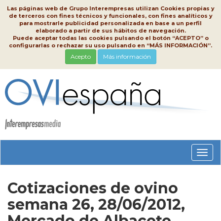
Las páginas web de Grupo Interempresas utilizan Cookies propias y
de terceros con fines técnicos y funcionales, con fines analíticos y
para mostrarle publicidad personalizada en base a un perfil
elaborado a partir de sus hábitos de navegación.
Puede aceptar todas las cookies pulsando el botón “ACEPTO” o
configurarlas o rechazar su uso pulsando en “MÁS INFORMACIÓN”.
Acepto
Más información
Conm
nave
Cotizaciones de ovino
semana 26, 28/06/2012,
Mercado de Albacete