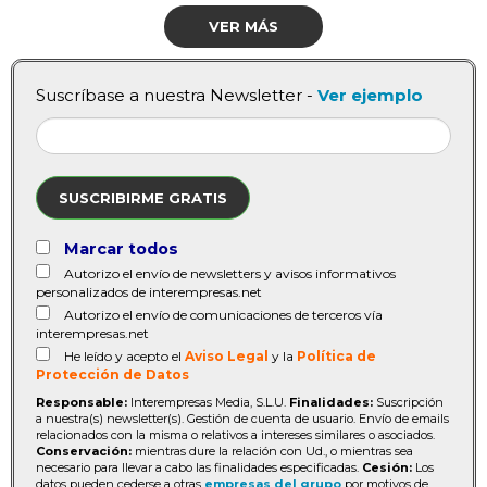
VER MÁS
Suscríbase a nuestra Newsletter -
Ver ejemplo
SUSCRIBIRME GRATIS
Marcar todos
Autorizo el envío de newsletters y avisos informativos
personalizados de interempresas.net
Autorizo el envío de comunicaciones de terceros vía
interempresas.net
He leído y acepto el
Aviso Legal
y la
Política de
Protección de Datos
Responsable:
Interempresas Media, S.L.U.
Finalidades:
Suscripción
a nuestra(s) newsletter(s). Gestión de cuenta de usuario. Envío de emails
relacionados con la misma o relativos a intereses similares o asociados.
Conservación:
mientras dure la relación con Ud., o mientras sea
necesario para llevar a cabo las finalidades especificadas.
Cesión:
Los
datos pueden cederse a otras
empresas del grupo
por motivos de