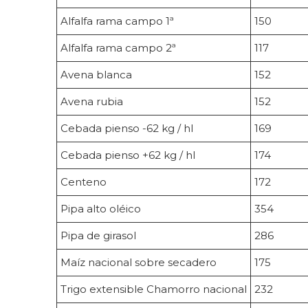
Alfalfa rama campo 1ª
150
Alfalfa rama campo 2ª
117
Avena blanca
152
Avena rubia
152
Cebada pienso -62 kg / hl
169
Cebada pienso +62 kg / hl
174
Centeno
172
Pipa alto oléico
354
Pipa de girasol
286
Maíz nacional sobre secadero
175
Trigo extensible Chamorro nacional
232