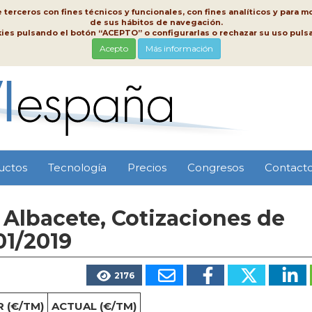
erceros con fines técnicos y funcionales, con fines analíticos y para mo
de sus hábitos de navegación.
kies pulsando el botón “ACEPTO” o configurarlas o rechazar su uso pu
Acepto
Más información
uctos
Tecnología
Precios
Congresos
Contact
Albacete, Cotizaciones de
01/2019
2176
 (€/TM)
ACTUAL (€/TM)