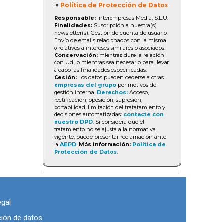
la
Política de Protección de Datos
Responsable:
Interempresas Media, S.L.U.
Finalidades:
Suscripción a nuestra(s)
newsletter(s). Gestión de cuenta de usuario.
Envío de emails relacionados con la misma
o relativos a intereses similares o asociados.
Conservación:
mientras dure la relación
con Ud., o mientras sea necesario para llevar
a cabo las finalidades especificadas.
Cesión:
Los datos pueden cederse a otras
empresas del grupo
por motivos de
gestión interna.
Derechos:
Acceso,
rectificación, oposición, supresión,
portabilidad, limitación del tratatamiento y
decisiones automatizadas:
contacte con
nuestro DPD
. Si considera que el
tratamiento no se ajusta a la normativa
vigente, puede presentar reclamación ante
la
AEPD
.
Más información:
Política de
Protección de Datos
.
egal
ción de datos