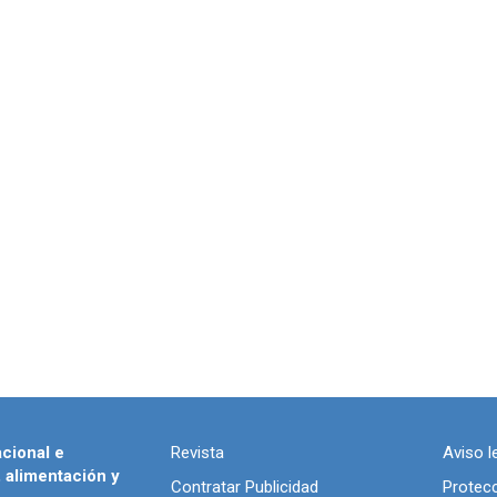
acional e
Revista
Aviso l
, alimentación y
Contratar Publicidad
Protec