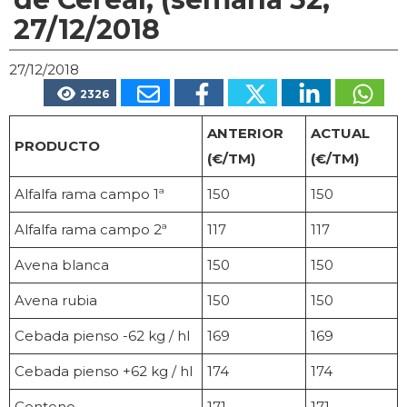
27/12/2018
27/12/2018
2326
ANTERIOR
ACTUAL
PRODUCTO
(€/TM)
(€/TM)
Alfalfa rama campo 1ª
150
150
Alfalfa rama campo 2ª
117
117
Avena blanca
150
150
Avena rubia
150
150
Cebada pienso -62 kg / hl
169
169
Cebada pienso +62 kg / hl
174
174
Centeno
171
171