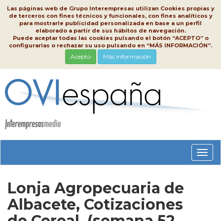
Las páginas web de Grupo Interempresas utilizan Cookies propias y
de terceros con fines técnicos y funcionales, con fines analíticos y
para mostrarle publicidad personalizada en base a un perfil
elaborado a partir de sus hábitos de navegación.
Puede aceptar todas las cookies pulsando el botón “ACEPTO” o
configurarlas o rechazar su uso pulsando en “MÁS INFORMACIÓN”.
Acepto
Más información
Conm
nave
Lonja Agropecuaria de
Albacete, Cotizaciones
de Cereal, (semana 52,