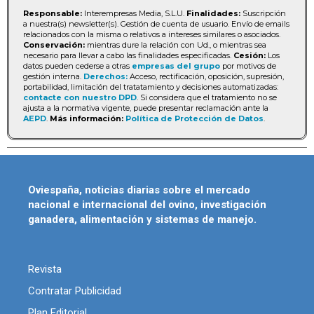
Responsable:
Interempresas Media, S.L.U.
Finalidades:
Suscripción
a nuestra(s) newsletter(s). Gestión de cuenta de usuario. Envío de emails
relacionados con la misma o relativos a intereses similares o asociados.
Conservación:
mientras dure la relación con Ud., o mientras sea
necesario para llevar a cabo las finalidades especificadas.
Cesión:
Los
datos pueden cederse a otras
empresas del grupo
por motivos de
gestión interna.
Derechos:
Acceso, rectificación, oposición, supresión,
portabilidad, limitación del tratatamiento y decisiones automatizadas:
contacte con nuestro DPD
. Si considera que el tratamiento no se
ajusta a la normativa vigente, puede presentar reclamación ante la
AEPD
.
Más información:
Política de Protección de Datos
.
Oviespaña, noticias diarias sobre el mercado
nacional e internacional del ovino, investigación
ganadera, alimentación y sistemas de manejo.
Revista
Contratar Publicidad
Plan Editorial