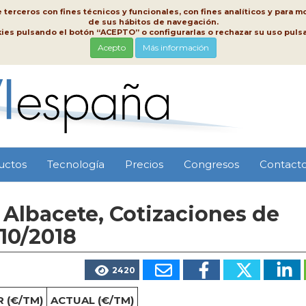
erceros con fines técnicos y funcionales, con fines analíticos y para mo
de sus hábitos de navegación.
kies pulsando el botón “ACEPTO” o configurarlas o rechazar su uso pu
Acepto
Más información
uctos
Tecnología
Precios
Congresos
Contact
Albacete, Cotizaciones de
/10/2018
2420
 (€/TM)
ACTUAL (€/TM)