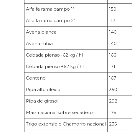
Alfalfa rama campo 1ª
150
Alfalfa rama campo 2ª
117
Avena blanca
140
Avena rubia
140
Cebada pienso -62 kg / hl
166
Cebada pienso +62 kg / hl
171
Centeno
167
Pipa alto oléico
350
Pipa de girasol
292
Maíz nacional sobre secadero
176
Trigo extensible Chamorro nacional
235