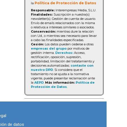
la
Política de Protección de Datos
Responsable:
Interempresas Media, S.L.U.
Finalidades:
Suscripción a nuestra(s)
newsletter(s). Gestión de cuenta de usuario.
Envío de emails relacionados con la misma
o relativos a intereses similares o asociados.
Conservación:
mientras dure la relación
con Ud., o mientras sea necesario para llevar
a cabo las finalidades especificadas.
Cesión:
Los datos pueden cederse a otras
empresas del grupo
por motivos de
gestión interna.
Derechos:
Acceso,
rectificación, oposición, supresión,
portabilidad, limitación del tratatamiento y
decisiones automatizadas:
contacte con
nuestro DPD
. Si considera que el
tratamiento no se ajusta a la normativa
vigente, puede presentar reclamación ante
la
AEPD
.
Más información:
Política de
Protección de Datos
.
egal
ción de datos