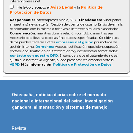
interempresas.net
He leído y acepto el
Aviso Legal
y la
Política de
Protección de Datos
Responsable:
Interempresas Media, S.L.U.
Finalidades:
Suscripción
a nuestra(s) newsletter(s). Gestión de cuenta de usuario. Envío de emails
relacionados con la misma o relativos a intereses similares o asociados.
Conservación:
mientras dure la relación con Ud., o mientras sea
necesario para llevar a cabo las finalidades especificadas.
Cesión:
Los
datos pueden cederse a otras
empresas del grupo
por motivos de
gestión interna.
Derechos:
Acceso, rectificación, oposición, supresión,
portabilidad, limitación del tratatamiento y decisiones automatizadas:
contacte con nuestro DPD
. Si considera que el tratamiento no se
ajusta a la normativa vigente, puede presentar reclamación ante la
AEPD
.
Más información:
Política de Protección de Datos
.
Oviespaña, noticias diarias sobre el mercado
nacional e internacional del ovino, investigación
ganadera, alimentación y sistemas de manejo.
Revista