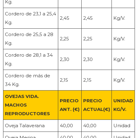
Kg.
Cordero de 23,1 a 25,4
2,45
2,45
Kg/V.
Kg.
Cordero de 25,5 a 28
2,25
2,25
Kg/V.
Kg.
Cordero de 28,1 a 34
2,30
2,30
Kg/V.
Kg.
Cordero de más de
2,15
2,15
Kg/V.
34 Kg.
OVEJAS VIDA.
PRECIO
PRECIO
UNIDAD
MACHOS
ANT. (€)
ACTUAL(€)
KG/V.
REPRODUCTORES
Oveja Talaverana
40,00
40,00
Unidad
Oveja Merina
40,00
40,00
Unidad