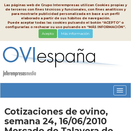
Las páginas web de Grupo Interempresas utilizan Cookies propias y
de terceros con fines técnicos y funcionales, con fines analíticos y
para mostrarle publicidad personalizada en base a un perfil
elaborado a partir de sus hábitos de navegación.
Puede aceptar todas las cookies pulsando el botón “ACEPTO” o
configurarlas o rechazar su uso pulsando en “MÁS INFORMACIÓN”.
Acepto
Más información
Conm
nave
Cotizaciones de ovino,
semana 24, 16/06/2010
Mercado de Talavera de