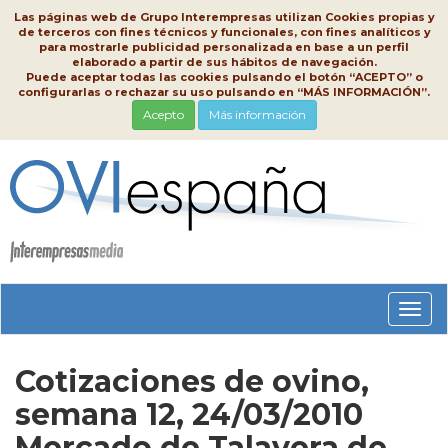
Las páginas web de Grupo Interempresas utilizan Cookies propias y
de terceros con fines técnicos y funcionales, con fines analíticos y
para mostrarle publicidad personalizada en base a un perfil
elaborado a partir de sus hábitos de navegación.
Puede aceptar todas las cookies pulsando el botón “ACEPTO” o
configurarlas o rechazar su uso pulsando en “MÁS INFORMACIÓN”.
Acepto
Más información
Conm
nave
Cotizaciones de ovino,
semana 12, 24/03/2010
Mercado de Talavera de