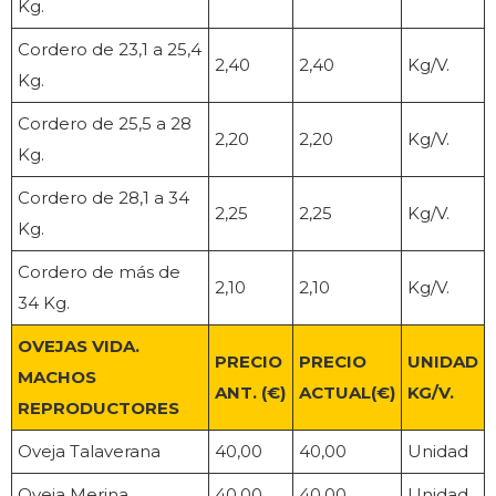
Kg.
Cordero de 23,1 a 25,4
2,40
2,40
Kg/V.
Kg.
Cordero de 25,5 a 28
2,20
2,20
Kg/V.
Kg.
Cordero de 28,1 a 34
2,25
2,25
Kg/V.
Kg.
Cordero de más de
2,10
2,10
Kg/V.
34 Kg.
OVEJAS VIDA.
PRECIO
PRECIO
UNIDAD
MACHOS
ANT. (€)
ACTUAL(€)
KG/V.
REPRODUCTORES
Oveja Talaverana
40,00
40,00
Unidad
Oveja Merina
40,00
40,00
Unidad