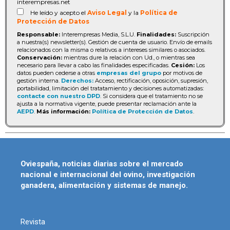
interempresas.net
He leído y acepto el
Aviso Legal
y la
Política de
Protección de Datos
Responsable:
Interempresas Media, S.L.U.
Finalidades:
Suscripción
a nuestra(s) newsletter(s). Gestión de cuenta de usuario. Envío de emails
relacionados con la misma o relativos a intereses similares o asociados.
Conservación:
mientras dure la relación con Ud., o mientras sea
necesario para llevar a cabo las finalidades especificadas.
Cesión:
Los
datos pueden cederse a otras
empresas del grupo
por motivos de
gestión interna.
Derechos:
Acceso, rectificación, oposición, supresión,
portabilidad, limitación del tratatamiento y decisiones automatizadas:
contacte con nuestro DPD
. Si considera que el tratamiento no se
ajusta a la normativa vigente, puede presentar reclamación ante la
AEPD
.
Más información:
Política de Protección de Datos
.
Oviespaña, noticias diarias sobre el mercado
nacional e internacional del ovino, investigación
ganadera, alimentación y sistemas de manejo.
Revista