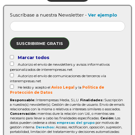
Suscríbase a nuestra Newsletter -
Ver ejemplo
SUSCRIBIRME GRATIS
Marcar todos
Autorizo el envío de newsletters y avisos informativos
personalizados de interempresas.net
Autorizo el envío de comunicaciones de terceros vía
interempresas.net
He leído y acepto el
Aviso Legal
y la
Política de
Protección de Datos
Responsable:
Interempresas Media, S.L.U.
Finalidades:
Suscripción
a nuestra(s) newsletter(s). Gestión de cuenta de usuario. Envío de emails
relacionados con la misma o relativos a intereses similares o asociados.
Conservación:
mientras dure la relación con Ud., o mientras sea
necesario para llevar a cabo las finalidades especificadas.
Cesión:
Los
datos pueden cederse a otras
empresas del grupo
por motivos de
gestión interna.
Derechos:
Acceso, rectificación, oposición, supresión,
portabilidad, limitación del tratatamiento y decisiones automatizadas: