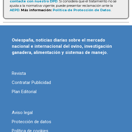
contacte con nuestro DPD
. Si considera que el tratamiento no se
ajusta a la normativa vigente, puede presentar reclamación ante la
AEPD
.
Más información:
Política de Protección de Datos
.
Oviespaña, noticias diarias sobre el mercado
nacional e internacional del ovino, investigación
ganadera, alimentación y sistemas de manejo.
Revista
Contratar Publicidad
Plan Editorial
Aviso legal
Protección de datos
Política de cookies