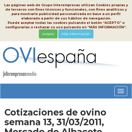
Las páginas web de Grupo Interempresas utilizan Cookies propias y
de terceros con fines técnicos y funcionales, con fines analíticos y
para mostrarle publicidad personalizada en base a un perfil
elaborado a partir de sus hábitos de navegación.
Puede aceptar todas las cookies pulsando el botón “ACEPTO” o
configurarlas o rechazar su uso pulsando en “MÁS INFORMACIÓN”.
Acepto
Más información
Conm
nave
Cotizaciones de ovino
semana 13, 31/03/2011,
Mercado de Albacete