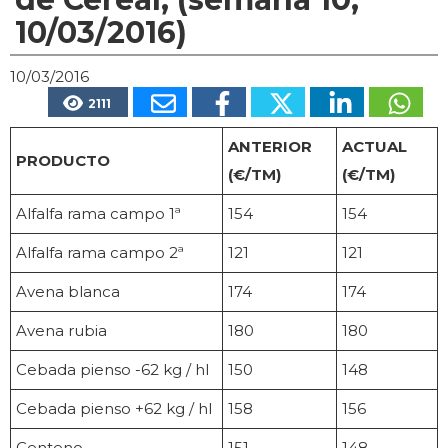
10/03/2016)
10/03/2016
2111
ANTERIOR
ACTUAL
PRODUCTO
(€/TM)
(€/TM)
Alfalfa rama campo 1ª
154
154
Alfalfa rama campo 2ª
121
121
Avena blanca
174
174
Avena rubia
180
180
Cebada pienso -62 kg / hl
150
148
Cebada pienso +62 kg / hl
158
156
Centeno
151
148