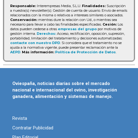
Responsable:
Interempresas Media, S.L.U.
Finalidades:
Suscripción
a nuestra(s) newsletter(s). Gestión de cuenta de usuario. Envío de emails
relacionados con la misma o relativos a intereses similares o asociados.
Conservación:
mientras dure la relación con Ud., o mientras sea
necesario para llevar a cabo las finalidades especificadas.
Cesión:
Los
datos pueden cederse a otras
empresas del grupo
por motivos de
gestión interna.
Derechos:
Acceso, rectificación, oposición, supresión,
portabilidad, limitación del tratatamiento y decisiones automatizadas:
contacte con nuestro DPD
. Si considera que el tratamiento no se
ajusta a la normativa vigente, puede presentar reclamación ante la
AEPD
.
Más información:
Política de Protección de Datos
.
Oviespaña, noticias diarias sobre el mercado
nacional e internacional del ovino, investigación
ganadera, alimentación y sistemas de manejo.
Revista
Contratar Publicidad
Plan Editorial