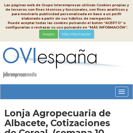
Las páginas web de Grupo Interempresas utilizan Cookies propias y
de terceros con fines técnicos y funcionales, con fines analíticos y
para mostrarle publicidad personalizada en base a un perfil
elaborado a partir de sus hábitos de navegación.
Puede aceptar todas las cookies pulsando el botón “ACEPTO” o
configurarlas o rechazar su uso pulsando en “MÁS INFORMACIÓN”.
Acepto
Más información
Conm
nave
Lonja Agropecuaria de
Albacete, Cotizaciones
de Cereal, (semana 10,