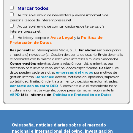
Marcar todos
Autorizo el envío de newsletters y avisos informativos
personalizados de interempresas.net
Autorizo el envío de comunicaciones de terceros vía
interempresas.net
He leído y acepto el
Aviso Legal
y la
Política de
Protección de Datos
Responsable:
Interempresas Media, S.L.U.
Finalidades:
Suscripción
a nuestra(s) newsletter(s). Gestión de cuenta de usuario. Envío de emails
relacionados con la misma o relativos a intereses similares o asociados.
Conservación:
mientras dure la relación con Ud., o mientras sea
necesario para llevar a cabo las finalidades especificadas.
Cesión:
Los
datos pueden cederse a otras
empresas del grupo
por motivos de
gestión interna.
Derechos:
Acceso, rectificación, oposición, supresión,
portabilidad, limitación del tratatamiento y decisiones automatizadas:
contacte con nuestro DPD
. Si considera que el tratamiento no se
ajusta a la normativa vigente, puede presentar reclamación ante la
AEPD
.
Más información:
Política de Protección de Datos
.
Oviespaña, noticias diarias sobre el mercado
nacional e internacional del ovino, investigación