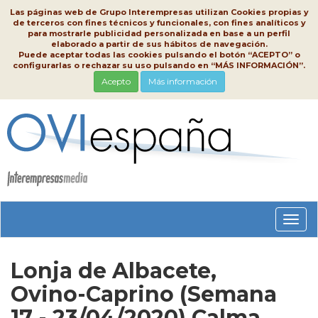
Las páginas web de Grupo Interempresas utilizan Cookies propias y
de terceros con fines técnicos y funcionales, con fines analíticos y
para mostrarle publicidad personalizada en base a un perfil
elaborado a partir de sus hábitos de navegación.
Puede aceptar todas las cookies pulsando el botón “ACEPTO” o
configurarlas o rechazar su uso pulsando en “MÁS INFORMACIÓN”.
Acepto
Más información
Conm
nave
Lonja de Albacete,
Ovino-Caprino (Semana
17 - 23/04/2020) Calma