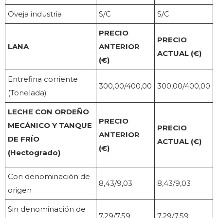
Oveja industria
S/C
S/C
PRECIO
PRECIO
LANA
ANTERIOR
ACTUAL (€)
(€)
Entrefina corriente
300,00/400,00
300,00/400,00
(Tonelada)
LECHE CON ORDEÑO
PRECIO
MECÁNICO Y TANQUE
PRECIO
ANTERIOR
DE FRÍO
ACTUAL (€)
(€)
(Hectogrado)
Con denominación de
8,43/9,03
8,43/9,03
origen
Sin denominación de
7,29/7,59
7,29/7,59