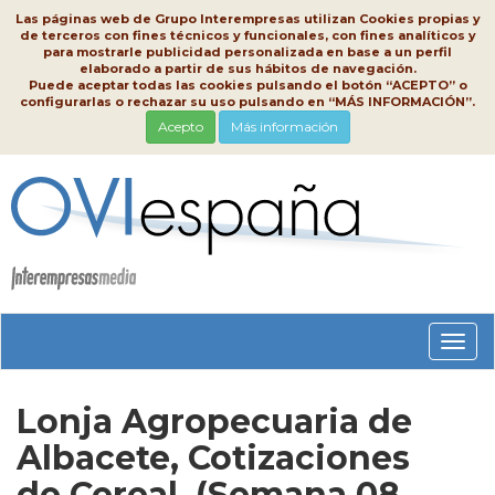
Las páginas web de Grupo Interempresas utilizan Cookies propias y
de terceros con fines técnicos y funcionales, con fines analíticos y
para mostrarle publicidad personalizada en base a un perfil
elaborado a partir de sus hábitos de navegación.
Puede aceptar todas las cookies pulsando el botón “ACEPTO” o
configurarlas o rechazar su uso pulsando en “MÁS INFORMACIÓN”.
Acepto
Más información
Conm
nave
Lonja Agropecuaria de
Albacete, Cotizaciones
de Cereal, (Semana 08,