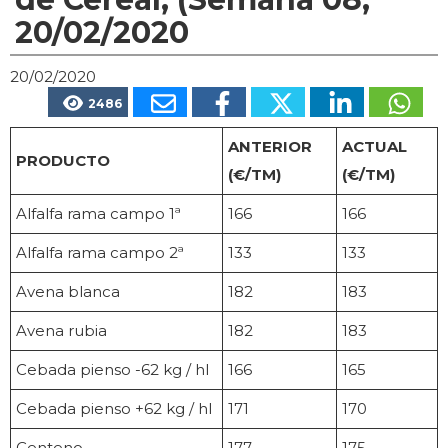
20/02/2020
20/02/2020
2486
ANTERIOR
ACTUAL
PRODUCTO
(€/TM)
(€/TM)
Alfalfa rama campo 1ª
166
166
Alfalfa rama campo 2ª
133
133
Avena blanca
182
183
Avena rubia
182
183
Cebada pienso -62 kg / hl
166
165
Cebada pienso +62 kg / hl
171
170
Centeno
177
175