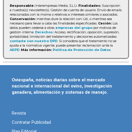
Responsable:
Interempresas Media, S.L.U.
Finalidades:
Suscripción
a nuestra(s) newsletter(s). Gestión de cuenta de usuario. Envío de emails
relacionados con la misma o relativos a intereses similares o asociados.
Conservación:
mientras dure la relación con Ud., o mientras sea
necesario para llevar a cabo las finalidades especificadas.
Cesión:
Los
datos pueden cederse a otras
empresas del grupo
por motivos de
gestión interna.
Derechos:
Acceso, rectificación, oposición, supresión,
portabilidad, limitación del tratatamiento y decisiones automatizadas:
contacte con nuestro DPD
. Si considera que el tratamiento no se
ajusta a la normativa vigente, puede presentar reclamación ante la
AEPD
.
Más información:
Política de Protección de Datos
.
Oviespaña, noticias diarias sobre el mercado
nacional e internacional del ovino, investigación
ganadera, alimentación y sistemas de manejo.
Revista
Contratar Publicidad
Plan Editorial