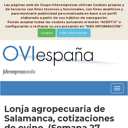
Las páginas web de Grupo Interempresas utilizan Cookies propias y
de terceros con fines técnicos y funcionales, con fines analíticos y
para mostrarle publicidad personalizada en base a un perfil
elaborado a partir de sus hábitos de navegación.
Puede aceptar todas las cookies pulsando el botón “ACEPTO” o
configurarlas o rechazar su uso pulsando en “MÁS INFORMACIÓN”.
Acepto
Más información
Conm
nave
Lonja agropecuaria de
Salamanca, cotizaciones
de ovino, (Semana 27,