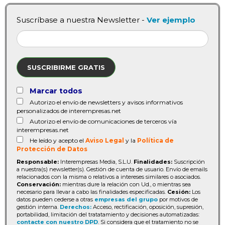
Suscríbase a nuestra Newsletter -
Ver ejemplo
SUSCRIBIRME GRATIS
Marcar todos
Autorizo el envío de newsletters y avisos informativos
personalizados de interempresas.net
Autorizo el envío de comunicaciones de terceros vía
interempresas.net
He leído y acepto el
Aviso Legal
y la
Política de
Protección de Datos
Responsable:
Interempresas Media, S.L.U.
Finalidades:
Suscripción
a nuestra(s) newsletter(s). Gestión de cuenta de usuario. Envío de emails
relacionados con la misma o relativos a intereses similares o asociados.
Conservación:
mientras dure la relación con Ud., o mientras sea
necesario para llevar a cabo las finalidades especificadas.
Cesión:
Los
datos pueden cederse a otras
empresas del grupo
por motivos de
gestión interna.
Derechos:
Acceso, rectificación, oposición, supresión,
portabilidad, limitación del tratatamiento y decisiones automatizadas:
contacte con nuestro DPD
. Si considera que el tratamiento no se