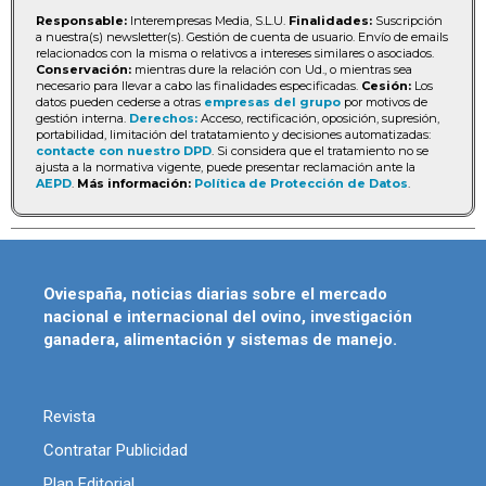
Responsable:
Interempresas Media, S.L.U.
Finalidades:
Suscripción
a nuestra(s) newsletter(s). Gestión de cuenta de usuario. Envío de emails
relacionados con la misma o relativos a intereses similares o asociados.
Conservación:
mientras dure la relación con Ud., o mientras sea
necesario para llevar a cabo las finalidades especificadas.
Cesión:
Los
datos pueden cederse a otras
empresas del grupo
por motivos de
gestión interna.
Derechos:
Acceso, rectificación, oposición, supresión,
portabilidad, limitación del tratatamiento y decisiones automatizadas:
contacte con nuestro DPD
. Si considera que el tratamiento no se
ajusta a la normativa vigente, puede presentar reclamación ante la
AEPD
.
Más información:
Política de Protección de Datos
.
Oviespaña, noticias diarias sobre el mercado
nacional e internacional del ovino, investigación
ganadera, alimentación y sistemas de manejo.
Revista
Contratar Publicidad
Plan Editorial