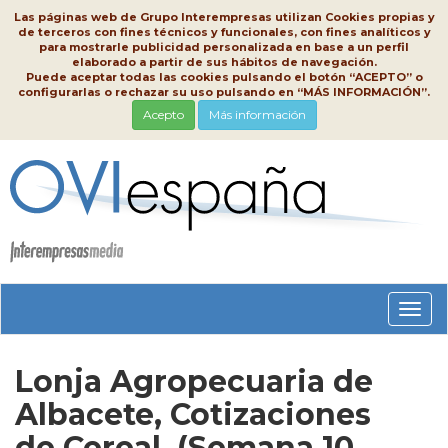
Las páginas web de Grupo Interempresas utilizan Cookies propias y
de terceros con fines técnicos y funcionales, con fines analíticos y
para mostrarle publicidad personalizada en base a un perfil
elaborado a partir de sus hábitos de navegación.
Puede aceptar todas las cookies pulsando el botón “ACEPTO” o
configurarlas o rechazar su uso pulsando en “MÁS INFORMACIÓN”.
Acepto
Más información
Conm
nave
Lonja Agropecuaria de
Albacete, Cotizaciones
de Cereal, (Semana 10,