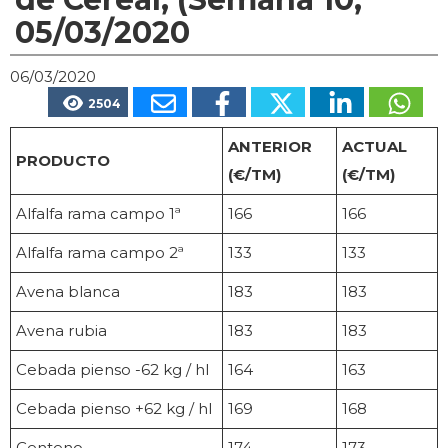
05/03/2020
06/03/2020
2504
ANTERIOR
ACTUAL
PRODUCTO
(€/TM)
(€/TM)
Alfalfa rama campo 1ª
166
166
Alfalfa rama campo 2ª
133
133
Avena blanca
183
183
Avena rubia
183
183
Cebada pienso -62 kg / hl
164
163
Cebada pienso +62 kg / hl
169
168
Centeno
174
173