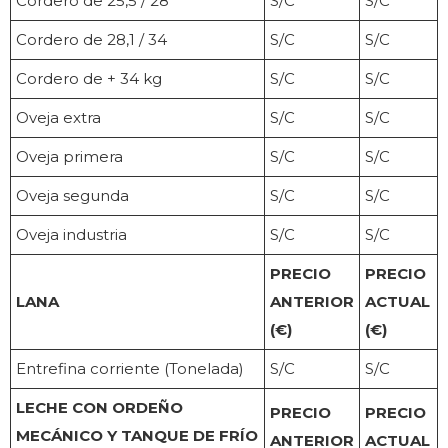
Cordero de 25,5 / 28
S/C
S/C
Cordero de 28,1 / 34
S/C
S/C
Cordero de + 34 kg
S/C
S/C
Oveja extra
S/C
S/C
Oveja primera
S/C
S/C
Oveja segunda
S/C
S/C
Oveja industria
S/C
S/C
PRECIO
PRECIO
LANA
ANTERIOR
ACTUAL
(€)
(€)
Entrefina corriente (Tonelada)
S/C
S/C
LECHE CON ORDEÑO
PRECIO
PRECIO
MECÁNICO Y TANQUE DE FRÍO
ANTERIOR
ACTUAL