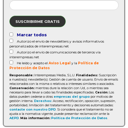
SUSCRIBIRME GRATIS
Marcar todos
Autorizo el envío de newsletters y avisos informativos
personalizados de interempresas.net
Autorizo el envío de comunicaciones de terceros vía
interempresas.net
He leído y acepto el
Aviso Legal
y la
Política de
Protección de Datos
Responsable:
Interempresas Media, S.L.U.
Finalidades:
Suscripción
a nuestra(s) newsletter(s). Gestión de cuenta de usuario. Envío de emails
relacionados con la misma o relativos a intereses similares o asociados.
Conservación:
mientras dure la relación con Ud., o mientras sea
necesario para llevar a cabo las finalidades especificadas.
Cesión:
Los
datos pueden cederse a otras
empresas del grupo
por motivos de
gestión interna.
Derechos:
Acceso, rectificación, oposición, supresión,
portabilidad, limitación del tratatamiento y decisiones automatizadas:
contacte con nuestro DPD
. Si considera que el tratamiento no se
ajusta a la normativa vigente, puede presentar reclamación ante la
AEPD
.
Más información:
Política de Protección de Datos
.