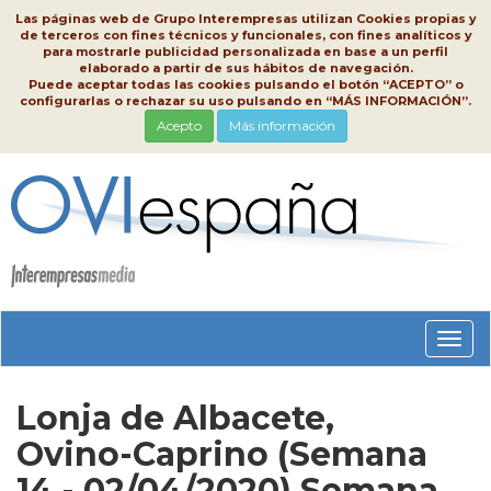
Las páginas web de Grupo Interempresas utilizan Cookies propias y
de terceros con fines técnicos y funcionales, con fines analíticos y
para mostrarle publicidad personalizada en base a un perfil
elaborado a partir de sus hábitos de navegación.
Puede aceptar todas las cookies pulsando el botón “ACEPTO” o
configurarlas o rechazar su uso pulsando en “MÁS INFORMACIÓN”.
Acepto
Más información
Conm
nave
Lonja de Albacete,
Ovino-Caprino (Semana
14 - 02/04/2020) Semana