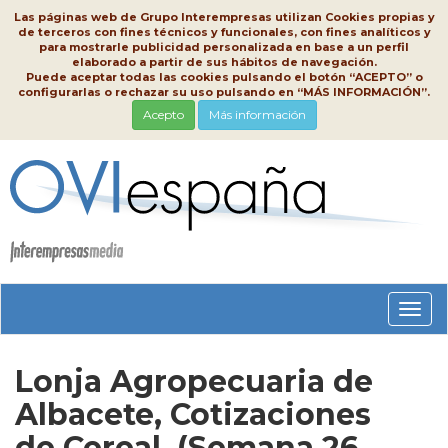
Las páginas web de Grupo Interempresas utilizan Cookies propias y
de terceros con fines técnicos y funcionales, con fines analíticos y
para mostrarle publicidad personalizada en base a un perfil
elaborado a partir de sus hábitos de navegación.
Puede aceptar todas las cookies pulsando el botón “ACEPTO” o
configurarlas o rechazar su uso pulsando en “MÁS INFORMACIÓN”.
Acepto
Más información
Conm
nave
Lonja Agropecuaria de
Albacete, Cotizaciones
de Cereal, (Semana 26,