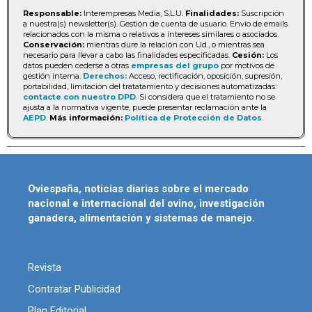
Responsable:
Interempresas Media, S.L.U.
Finalidades:
Suscripción
a nuestra(s) newsletter(s). Gestión de cuenta de usuario. Envío de emails
relacionados con la misma o relativos a intereses similares o asociados.
Conservación:
mientras dure la relación con Ud., o mientras sea
necesario para llevar a cabo las finalidades especificadas.
Cesión:
Los
datos pueden cederse a otras
empresas del grupo
por motivos de
gestión interna.
Derechos:
Acceso, rectificación, oposición, supresión,
portabilidad, limitación del tratatamiento y decisiones automatizadas:
contacte con nuestro DPD
. Si considera que el tratamiento no se
ajusta a la normativa vigente, puede presentar reclamación ante la
AEPD
.
Más información:
Política de Protección de Datos
.
Oviespaña, noticias diarias sobre el mercado
nacional e internacional del ovino, investigación
ganadera, alimentación y sistemas de manejo.
Revista
Contratar Publicidad
Plan Editorial