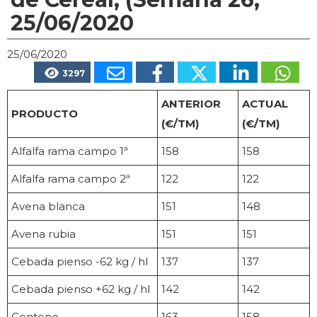
25/06/2020
25/06/2020
3297
ANTERIOR
ACTUAL
PRODUCTO
(€/TM)
(€/TM)
Alfalfa rama campo 1ª
158
158
Alfalfa rama campo 2ª
122
122
Avena blanca
151
148
Avena rubia
151
151
Cebada pienso -62 kg / hl
137
137
Cebada pienso +62 kg / hl
142
142
Centeno
163
158