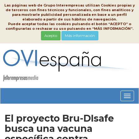
Las páginas web de Grupo Interempresas utilizan Cookies propias y
de terceros con fines técnicos y funcionales, con fines analíticos y
para mostrarle publicidad personalizada en base a un perfil
elaborado a partir de sus hábitos de navegación.
Puede aceptar todas las cookies pulsando el botón “ACEPTO” o
configurarlas o rechazar su uso pulsando en “MÁS INFORMACIÓN”.
Acepto
Más información
Conm
nave
El proyecto Bru-DIsafe
busca una vacuna
específica contra