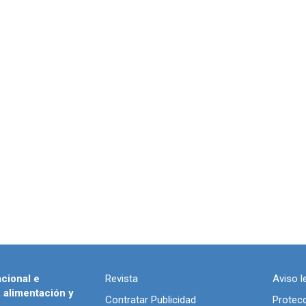
acional e
Revista
Aviso l
, alimentación y
Contratar Publicidad
Protec