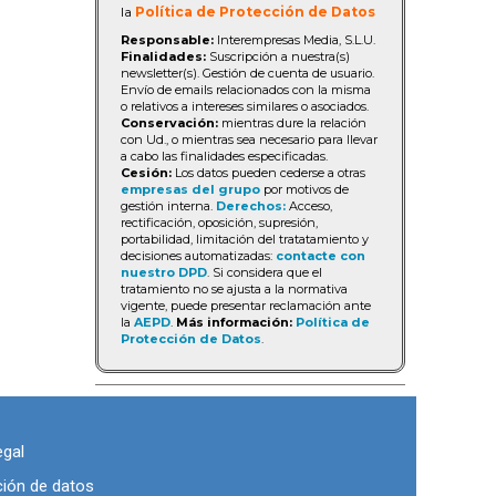
la
Política de Protección de Datos
Responsable:
Interempresas Media, S.L.U.
Finalidades:
Suscripción a nuestra(s)
newsletter(s). Gestión de cuenta de usuario.
Envío de emails relacionados con la misma
o relativos a intereses similares o asociados.
Conservación:
mientras dure la relación
con Ud., o mientras sea necesario para llevar
a cabo las finalidades especificadas.
Cesión:
Los datos pueden cederse a otras
empresas del grupo
por motivos de
gestión interna.
Derechos:
Acceso,
rectificación, oposición, supresión,
portabilidad, limitación del tratatamiento y
decisiones automatizadas:
contacte con
nuestro DPD
. Si considera que el
tratamiento no se ajusta a la normativa
vigente, puede presentar reclamación ante
la
AEPD
.
Más información:
Política de
Protección de Datos
.
egal
ción de datos