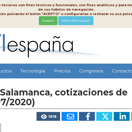
erceros con fines técnicos y funcionales, con fines analíticos y para mo
de sus hábitos de navegación.
kies pulsando el botón “ACEPTO” o configurarlas o rechazar su uso pu
Acepto
Más información
uctos
Tecnología
Precios
Congresos
Contact
 Salamanca, cotizaciones de
07/2020)
1818