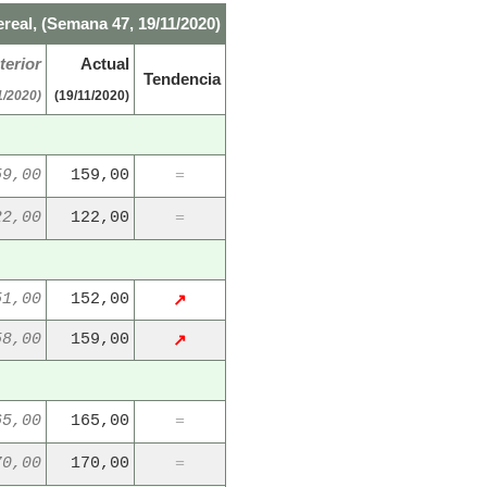
real, (Semana 47, 19/11/2020)
terior
Actual
Tendencia
1/2020)
(19/11/2020)
59,00
159,00
=
22,00
122,00
=
51,00
152,00
↗
58,00
159,00
↗
65,00
165,00
=
70,00
170,00
=