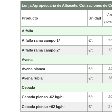
Lonja Agropecuaria de Albacete, Cotizaciones de Ce
An
Producto
Unidad
(12/1
Alfalfa
Alfalfa rama campo 1ª
€/t
1
Alfalfa rama campo 2ª
€/t
1
Avena
Avena blanca
€/t
1
Avena rubia
€/t
1
Cebada
Cebada pienso -62 kg/hl
€/t
1
Cebada pienso +62 kg/hl
€/t
1