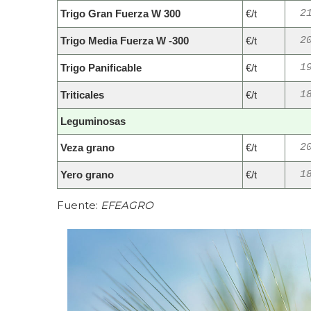
Trigo Gran Fuerza W 300
€/t
2
Trigo Media Fuerza W -300
€/t
2
Trigo Panificable
€/t
1
Triticales
€/t
1
Leguminosas
Veza grano
€/t
2
Yero grano
€/t
1
Fuente:
EFEAGRO