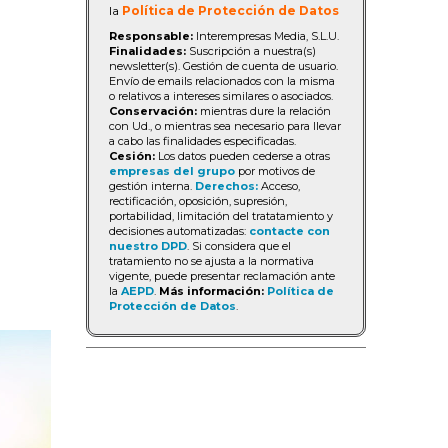
la
Política de Protección de Datos
Responsable:
Interempresas Media, S.L.U.
Finalidades:
Suscripción a nuestra(s)
newsletter(s). Gestión de cuenta de usuario.
Envío de emails relacionados con la misma
o relativos a intereses similares o asociados.
Conservación:
mientras dure la relación
con Ud., o mientras sea necesario para llevar
a cabo las finalidades especificadas.
Cesión:
Los datos pueden cederse a otras
empresas del grupo
por motivos de
gestión interna.
Derechos:
Acceso,
rectificación, oposición, supresión,
portabilidad, limitación del tratatamiento y
decisiones automatizadas:
contacte con
nuestro DPD
. Si considera que el
tratamiento no se ajusta a la normativa
vigente, puede presentar reclamación ante
la
AEPD
.
Más información:
Política de
Protección de Datos
.