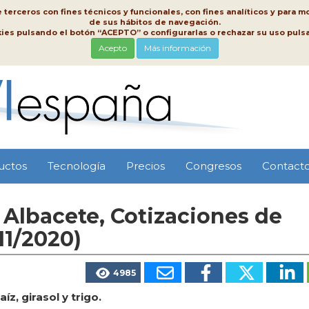
erceros con fines técnicos y funcionales, con fines analíticos y para mo
de sus hábitos de navegación.
kies pulsando el botón “ACEPTO” o configurarlas o rechazar su uso pu
Acepto
Más información
uctos
Tecnología
Precios
Congresos
Contact
Albacete, Cotizaciones de
11/2020)
4985
z, girasol y trigo.