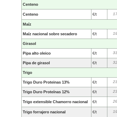
Centeno
Centeno
€/t
1
Maíz
Maíz nacional sobre secadero
€/t
1
Girasol
Pipa alto oleico
€/t
3
Pipa de girasol
€/t
3
Trigo
Trigo Duro Proteinas 13%
€/t
2
Trigo Duro Proteínas 12%
€/t
2
Trigo extensible Chamorro nacional
€/t
2
Trigo forrajero nacional
€/t
1