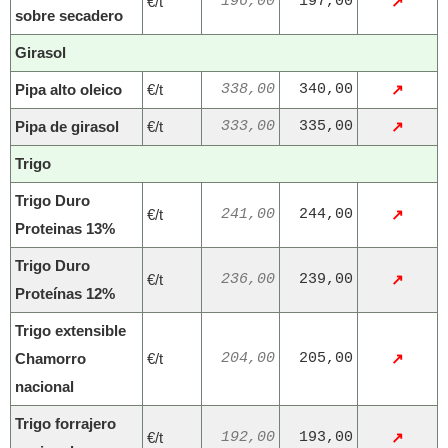
€/t
196,00
197,00
↗
sobre secadero
Girasol
Pipa alto oleico
€/t
338,00
340,00
↗
Pipa de girasol
€/t
333,00
335,00
↗
Trigo
Trigo Duro
€/t
241,00
244,00
↗
Proteinas 13%
Trigo Duro
€/t
236,00
239,00
↗
Proteínas 12%
Trigo extensible
Chamorro
€/t
204,00
205,00
↗
nacional
Trigo forrajero
€/t
192,00
193,00
↗