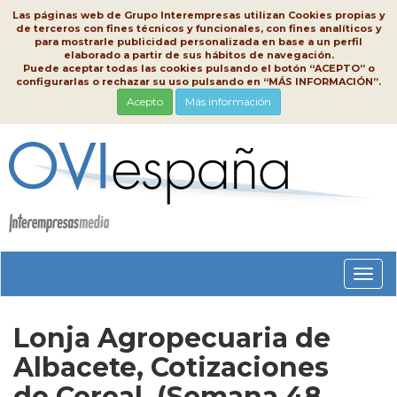
Las páginas web de Grupo Interempresas utilizan Cookies propias y
de terceros con fines técnicos y funcionales, con fines analíticos y
para mostrarle publicidad personalizada en base a un perfil
elaborado a partir de sus hábitos de navegación.
Puede aceptar todas las cookies pulsando el botón “ACEPTO” o
configurarlas o rechazar su uso pulsando en “MÁS INFORMACIÓN”.
Acepto
Más información
Conm
nave
Lonja Agropecuaria de
Albacete, Cotizaciones
de Cereal, (Semana 48,