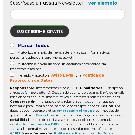
Suscríbase a nuestra Newsletter -
Ver ejemplo
SUSCRIBIRME GRATIS
Marcar todos
Autorizo el envío de newsletters y avisos informativos
personalizados de interempresas.net
Autorizo el envío de comunicaciones de terceros vía
interempresas.net
He leído y acepto el
Aviso Legal
y la
Política de
Protección de Datos
Responsable:
Interempresas Media, S.L.U.
Finalidades:
Suscripción
a nuestra(s) newsletter(s). Gestión de cuenta de usuario. Envío de emails
relacionados con la misma o relativos a intereses similares o asociados.
Conservación:
mientras dure la relación con Ud., o mientras sea
necesario para llevar a cabo las finalidades especificadas.
Cesión:
Los
datos pueden cederse a otras
empresas del grupo
por motivos de
gestión interna.
Derechos:
Acceso, rectificación, oposición, supresión,
portabilidad, limitación del tratatamiento y decisiones automatizadas:
contacte con nuestro DPD
. Si considera que el tratamiento no se
ajusta a la normativa vigente, puede presentar reclamación ante la
AEPD
.
Más información:
Política de Protección de Datos
.