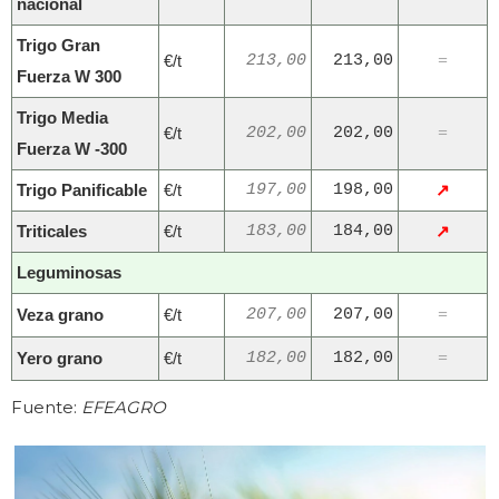
nacional
Trigo Gran
€/t
213,00
213,00
=
Fuerza W 300
Trigo Media
€/t
202,00
202,00
=
Fuerza W -300
Trigo Panificable
€/t
197,00
198,00
↗
Triticales
€/t
183,00
184,00
↗
Leguminosas
Veza grano
€/t
207,00
207,00
=
Yero grano
€/t
182,00
182,00
=
Fuente:
EFEAGRO