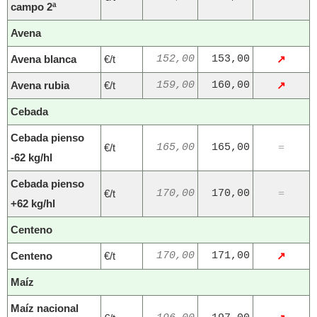
campo 2ª
Avena
Avena blanca
€/t
152,00
153,00
↗
Avena rubia
€/t
159,00
160,00
↗
Cebada
Cebada pienso
€/t
165,00
165,00
=
-62 kg/hl
Cebada pienso
€/t
170,00
170,00
=
+62 kg/hl
Centeno
Centeno
€/t
170,00
171,00
↗
Maíz
Maíz nacional