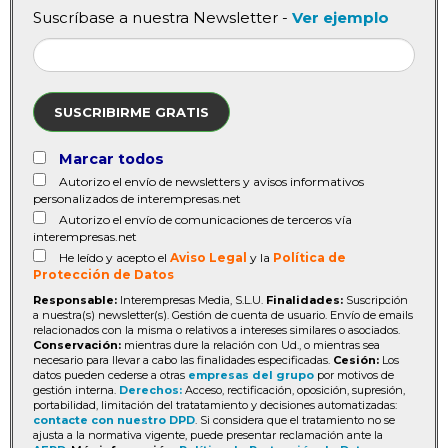
Suscríbase a nuestra Newsletter -
Ver ejemplo
SUSCRIBIRME GRATIS
Marcar todos
Autorizo el envío de newsletters y avisos informativos
personalizados de interempresas.net
Autorizo el envío de comunicaciones de terceros vía
interempresas.net
He leído y acepto el
Aviso Legal
y la
Política de
Protección de Datos
Responsable:
Interempresas Media, S.L.U.
Finalidades:
Suscripción
a nuestra(s) newsletter(s). Gestión de cuenta de usuario. Envío de emails
relacionados con la misma o relativos a intereses similares o asociados.
Conservación:
mientras dure la relación con Ud., o mientras sea
necesario para llevar a cabo las finalidades especificadas.
Cesión:
Los
datos pueden cederse a otras
empresas del grupo
por motivos de
gestión interna.
Derechos:
Acceso, rectificación, oposición, supresión,
portabilidad, limitación del tratatamiento y decisiones automatizadas:
contacte con nuestro DPD
. Si considera que el tratamiento no se
ajusta a la normativa vigente, puede presentar reclamación ante la