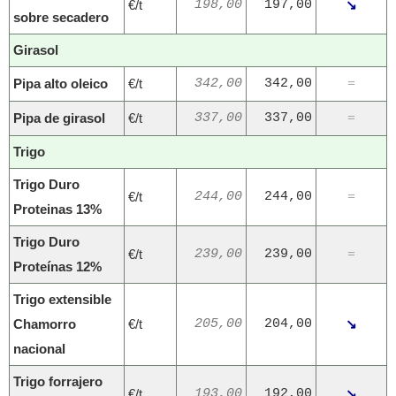
€/t
198,00
197,00
↘
sobre secadero
Girasol
Pipa alto oleico
€/t
342,00
342,00
=
Pipa de girasol
€/t
337,00
337,00
=
Trigo
Trigo Duro
€/t
244,00
244,00
=
Proteinas 13%
Trigo Duro
€/t
239,00
239,00
=
Proteínas 12%
Trigo extensible
Chamorro
€/t
205,00
204,00
↘
nacional
Trigo forrajero
€/t
193,00
192,00
↘