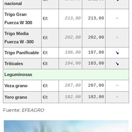
nacional
Trigo Gran
€/t
213,00
213,00
=
Fuerza W 300
Trigo Media
€/t
202,00
202,00
=
Fuerza W -300
Trigo Panificable
€/t
198,00
197,00
↘
Triticales
€/t
184,00
183,00
↘
Leguminosas
Veza grano
€/t
207,00
207,00
=
Yero grano
€/t
182,00
182,00
=
Fuente:
EFEAGRO