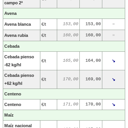
campo 2ª
Avena
Avena blanca
€/t
153,00
153,00
=
Avena rubia
€/t
160,00
160,00
=
Cebada
Cebada pienso
€/t
165,00
164,00
↘
-62 kg/hl
Cebada pienso
€/t
170,00
169,00
↘
+62 kg/hl
Centeno
Centeno
€/t
171,00
170,00
↘
Maíz
Maíz nacional