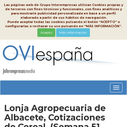
Las páginas web de Grupo Interempresas utilizan Cookies propias y
de terceros con fines técnicos y funcionales, con fines analíticos y
para mostrarle publicidad personalizada en base a un perfil
elaborado a partir de sus hábitos de navegación.
Puede aceptar todas las cookies pulsando el botón “ACEPTO” o
configurarlas o rechazar su uso pulsando en “MÁS INFORMACIÓN”.
Acepto
Más información
Conm
nave
Lonja Agropecuaria de
Albacete, Cotizaciones
de Cereal, (Semana 51,