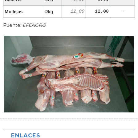
Mollejas
€/kg
12,00
12,00
=
Fuente:
EFEAGRO
ENLACES