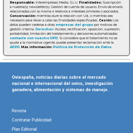
Responsable:
Interempresas Media, S.L.U.
Finalidades:
Suscripción
a nuestra(s) newsletter(s). Gestión de cuenta de usuario. Envío de emails
relacionados con la misma o relativos a intereses similares o asociados.
Conservación:
mientras dure la relación con Ud., o mientras sea
necesario para llevar a cabo las finalidades especificadas.
Cesión:
Los
datos pueden cederse a otras
empresas del grupo
por motivos de
gestión interna.
Derechos:
Acceso, rectificación, oposición, supresión,
portabilidad, limitación del tratatamiento y decisiones automatizadas:
contacte con nuestro DPD
. Si considera que el tratamiento no se
ajusta a la normativa vigente, puede presentar reclamación ante la
AEPD
.
Más información:
Política de Protección de Datos
.
Oviespaña, noticias diarias sobre el mercado
nacional e internacional del ovino, investigación
ganadera, alimentación y sistemas de manejo.
Revista
Contratar Publicidad
Plan Editorial