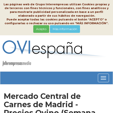
Las páginas web de Grupo Interempresas utilizan Cookies propias y
de terceros con fines técnicos y funcionales, con fines analíticos y
para mostrarle publicidad personalizada en base a un perfil
elaborado a partir de sus hábitos de navegación.
Puede aceptar todas las cookies pulsando el botón “ACEPTO” o
configurarlas o rechazar su uso pulsando en “MÁS INFORMACIÓN”.
Acepto
Más información
Conm
nave
Mercado Central de
Carnes de Madrid -
Precios Ovino (Semana