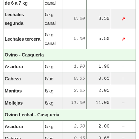
de 6 a 7 kg
canal
Lechales
€/kg
8,00
8,50
↗
segunda
canal
€/kg
Lechales tercera
5,00
5,50
↗
canal
Ovino - Casquería
Asadura
€/kg
1,90
1,90
=
Cabeza
€/ud
0,65
0,65
=
Manitas
€/kg
2,05
2,05
=
Mollejas
€/kg
11,00
11,00
=
Ovino Lechal - Casquería
Asadura
€/kg
2,00
2,00
=
Cabeza
€/ud
0,65
0,65
=