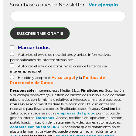
Suscríbase a nuestra Newsletter -
Ver ejemplo
SUSCRIBIRME GRATIS
Marcar todos
Autorizo el envío de newsletters y avisos informativos
personalizados de interempresas.net
Autorizo el envío de comunicaciones de terceros vía
interempresas.net
He leído y acepto el
Aviso Legal
y la
Política de
Protección de Datos
Responsable:
Interempresas Media, S.L.U.
Finalidades:
Suscripción
a nuestra(s) newsletter(s). Gestión de cuenta de usuario. Envío de emails
relacionados con la misma o relativos a intereses similares o asociados.
Conservación:
mientras dure la relación con Ud., o mientras sea
necesario para llevar a cabo las finalidades especificadas.
Cesión:
Los
datos pueden cederse a otras
empresas del grupo
por motivos de
gestión interna.
Derechos:
Acceso, rectificación, oposición, supresión,
portabilidad, limitación del tratatamiento y decisiones automatizadas:
contacte con nuestro DPD
. Si considera que el tratamiento no se
ajusta a la normativa vigente, puede presentar reclamación ante la