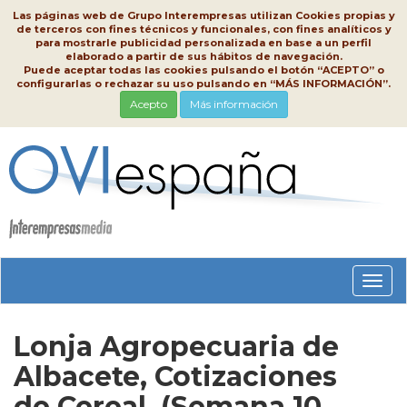
Las páginas web de Grupo Interempresas utilizan Cookies propias y
de terceros con fines técnicos y funcionales, con fines analíticos y
para mostrarle publicidad personalizada en base a un perfil
elaborado a partir de sus hábitos de navegación.
Puede aceptar todas las cookies pulsando el botón “ACEPTO” o
configurarlas o rechazar su uso pulsando en “MÁS INFORMACIÓN”.
Acepto
Más información
Conm
nave
Lonja Agropecuaria de
Albacete, Cotizaciones
de Cereal, (Semana 10,