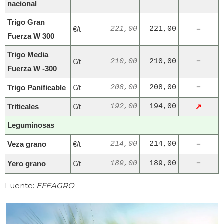
nacional
Trigo Gran
€/t
221,00
221,00
=
Fuerza W 300
Trigo Media
€/t
210,00
210,00
=
Fuerza W -300
Trigo Panificable
€/t
208,00
208,00
=
Triticales
€/t
192,00
194,00
↗
Leguminosas
Veza grano
€/t
214,00
214,00
=
Yero grano
€/t
189,00
189,00
=
Fuente:
EFEAGRO