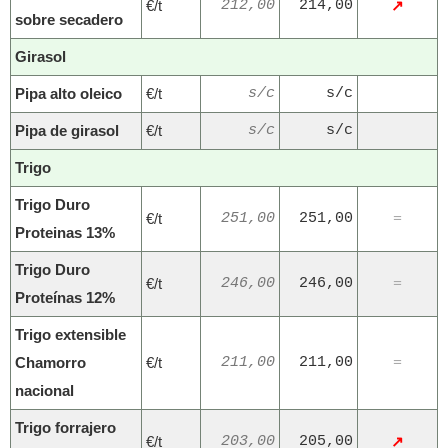
€/t
212,00
214,00
↗
sobre secadero
Girasol
Pipa alto oleico
€/t
s/c
s/c
Pipa de girasol
€/t
s/c
s/c
Trigo
Trigo Duro
€/t
251,00
251,00
=
Proteinas 13%
Trigo Duro
€/t
246,00
246,00
=
Proteínas 12%
Trigo extensible
Chamorro
€/t
211,00
211,00
=
nacional
Trigo forrajero
€/t
203,00
205,00
↗