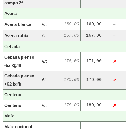
campo 2ª
Avena
Avena blanca
€/t
160,00
160,00
=
Avena rubia
€/t
167,00
167,00
=
Cebada
Cebada pienso
€/t
170,00
171,00
↗
-62 kg/hl
Cebada pienso
€/t
175,00
176,00
↗
+62 kg/hl
Centeno
Centeno
€/t
178,00
180,00
↗
Maíz
Maíz nacional