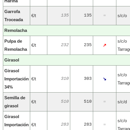
Harina
Garrofa
€/t
135
135
s/c/o
=
Troceada
Remolacha
Pulpa de
s/c/o
€/t
232
235
↗
Remolacha
Tarra
Girasol
Girasol
s/c/o
Importación
€/t
310
303
↘
Tarra
34%
Semilla de
€/t
510
510
s/c/d
=
girasol
Girasol
s/c/o
Importación
€/t
283
283
=
Tarra