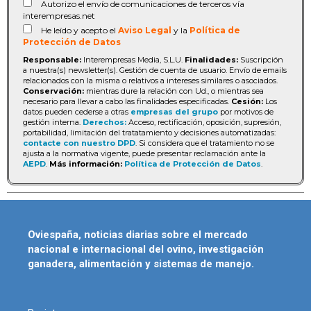
Autorizo el envío de comunicaciones de terceros vía
interempresas.net
He leído y acepto el
Aviso Legal
y la
Política de
Protección de Datos
Responsable:
Interempresas Media, S.L.U.
Finalidades:
Suscripción
a nuestra(s) newsletter(s). Gestión de cuenta de usuario. Envío de emails
relacionados con la misma o relativos a intereses similares o asociados.
Conservación:
mientras dure la relación con Ud., o mientras sea
necesario para llevar a cabo las finalidades especificadas.
Cesión:
Los
datos pueden cederse a otras
empresas del grupo
por motivos de
gestión interna.
Derechos:
Acceso, rectificación, oposición, supresión,
portabilidad, limitación del tratatamiento y decisiones automatizadas:
contacte con nuestro DPD
. Si considera que el tratamiento no se
ajusta a la normativa vigente, puede presentar reclamación ante la
AEPD
.
Más información:
Política de Protección de Datos
.
Oviespaña, noticias diarias sobre el mercado
nacional e internacional del ovino, investigación
ganadera, alimentación y sistemas de manejo.