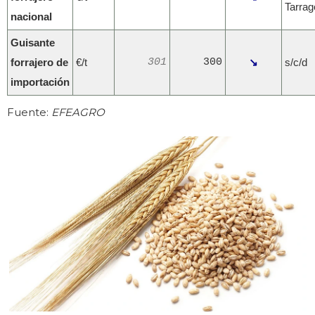
Tarra
nacional
Guisante
forrajero de
€/t
301
300
↘
s/c/d
importación
Fuente:
EFEAGRO