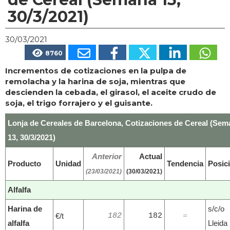
30/3/2021)
30/03/2021
8760
Incrementos de cotizaciones en la pulpa de
remolacha y la harina de soja, mientras que
descienden la cebada, el girasol, el aceite crudo de
soja, el trigo forrajero y el guisante.
Lonja de Cereales de Barcelona, Cotizaciones de Cereal (Sem
13, 30/3/2021)
Anterior
Actual
Producto
Unidad
Tendencia
Posic
(23/03/2021)
(30/03/2021)
Alfalfa
Harina de
s/c/o
€/t
182
182
=
alfalfa
Lleida