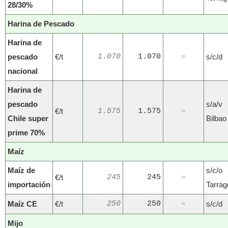
28/30%
Harina de Pescado
Harina de
pescado
€/t
1.070
1.070
s/c/d
=
nacional
Harina de
pescado
s/a/v
€/t
1.575
1.575
=
Chile super
Bilbao
prime 70%
Maíz
Maíz de
s/c/o
€/t
245
245
=
importación
Tarra
Maíz CE
€/t
250
250
s/c/d
=
Mijo