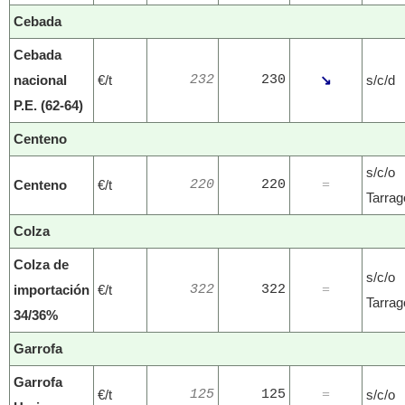
Cebada
Cebada
nacional
€/t
232
230
↘
s/c/d
P.E. (62-64)
Centeno
s/c/o
Centeno
€/t
220
220
=
Tarra
Colza
Colza de
s/c/o
importación
€/t
322
322
=
Tarra
34/36%
Garrofa
Garrofa
€/t
125
125
s/c/o
=