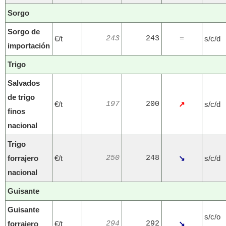
Sorgo
Sorgo de
€/t
243
243
s/c/d
=
importación
Trigo
Salvados
de trigo
€/t
197
200
↗
s/c/d
finos
nacional
Trigo
forrajero
€/t
250
248
↘
s/c/d
nacional
Guisante
Guisante
s/c/o
forrajero
€/t
294
292
↘