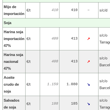
Mijo de
€/t
410
410
s/c/d
=
importación
Soja
Harina soja
s/c/o
importación
€/t
409
413
↗
Tarra
47%
Harina soja
s/c/o
nacional
€/t
408
413
↗
Barce
47%
Aceite
s/c/o
crudo de
€/t
1.159
1.080
↘
Barce
soja
Salvados
s/c/o
€/t
188
185
↘
de soja
Tarra