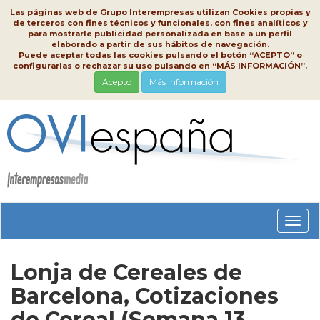
Las páginas web de Grupo Interempresas utilizan Cookies propias y
de terceros con fines técnicos y funcionales, con fines analíticos y
para mostrarle publicidad personalizada en base a un perfil
elaborado a partir de sus hábitos de navegación.
Puede aceptar todas las cookies pulsando el botón “ACEPTO” o
configurarlas o rechazar su uso pulsando en “MÁS INFORMACIÓN”.
Acepto
Más información
Conm
nave
Lonja de Cereales de
Barcelona, Cotizaciones
de Cereal (Semana 13,