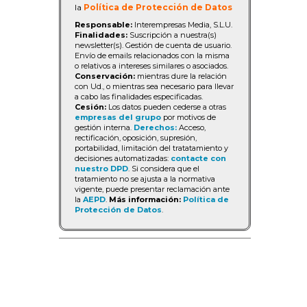
la
Política de Protección de Datos
Responsable:
Interempresas Media, S.L.U.
Finalidades:
Suscripción a nuestra(s)
newsletter(s). Gestión de cuenta de usuario.
Envío de emails relacionados con la misma
o relativos a intereses similares o asociados.
Conservación:
mientras dure la relación
con Ud., o mientras sea necesario para llevar
a cabo las finalidades especificadas.
Cesión:
Los datos pueden cederse a otras
empresas del grupo
por motivos de
gestión interna.
Derechos:
Acceso,
rectificación, oposición, supresión,
portabilidad, limitación del tratatamiento y
decisiones automatizadas:
contacte con
nuestro DPD
. Si considera que el
tratamiento no se ajusta a la normativa
vigente, puede presentar reclamación ante
la
AEPD
.
Más información:
Política de
Protección de Datos
.