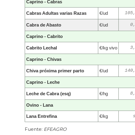
Caprino - Cabras
Cabras Adultas varias Razas
€/ud
105
Cabra de Abasto
€/ud
0
Caprino - Cabrito
Cabrito Lechal
€/kg vivo
3
Caprino - Chivas
Chiva próxima primer parto
€/ud
140
Caprino - Leche
Leche de Cabra (esq)
€/hg
8
Ovino - Lana
Lana Entrefina
€/kg
Fuente:
EFEAGRO