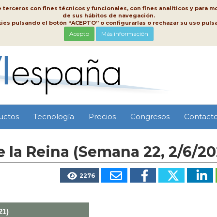
erceros con fines técnicos y funcionales, con fines analíticos y para mo
de sus hábitos de navegación.
kies pulsando el botón “ACEPTO” o configurarlas o rechazar su uso pu
Acepto
Más información
uctos
Tecnología
Precios
Congresos
Contact
 la Reina (Semana 22, 2/6/20
2276
21)