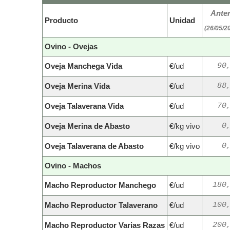
Anter
Producto
Unidad
(26/05/2
Ovino - Ovejas
Oveja Manchega Vida
€/ud
90
Oveja Merina Vida
€/ud
88
Oveja Talaverana Vida
€/ud
70
Oveja Merina de Abasto
€/kg vivo
0
Oveja Talaverana de Abasto
€/kg vivo
0
Ovino - Machos
Macho Reproductor Manchego
€/ud
180
Macho Reproductor Talaverano
€/ud
100
Macho Reproductor Varias Razas
€/ud
200