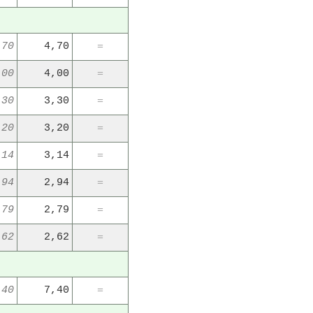
,70
4,70
=
,00
4,00
=
,30
3,30
=
,20
3,20
=
,14
3,14
=
,94
2,94
=
,79
2,79
=
,62
2,62
=
,40
7,40
=