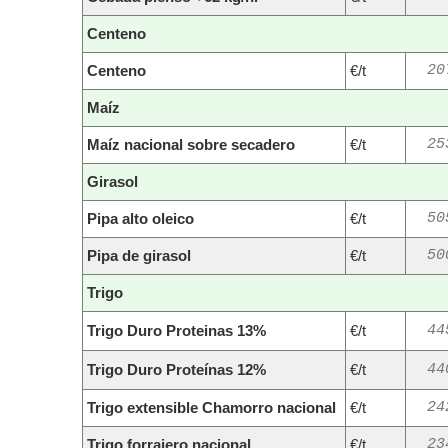
Centeno
Centeno
€/t
20
Maíz
Maíz nacional sobre secadero
€/t
25
Girasol
Pipa alto oleico
€/t
50
Pipa de girasol
€/t
50
Trigo
Trigo Duro Proteinas 13%
€/t
44
Trigo Duro Proteínas 12%
€/t
44
Trigo extensible Chamorro nacional
€/t
24
Trigo forrajero nacional
€/t
23