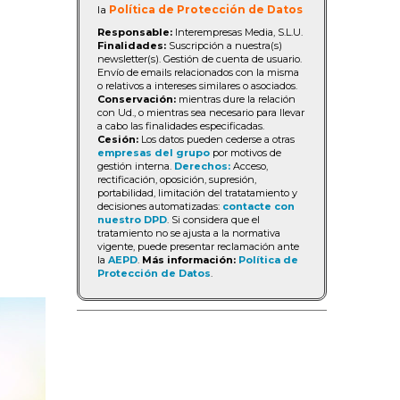
la
Política de Protección de Datos
Responsable:
Interempresas Media, S.L.U.
Finalidades:
Suscripción a nuestra(s)
newsletter(s). Gestión de cuenta de usuario.
Envío de emails relacionados con la misma
o relativos a intereses similares o asociados.
Conservación:
mientras dure la relación
con Ud., o mientras sea necesario para llevar
a cabo las finalidades especificadas.
Cesión:
Los datos pueden cederse a otras
empresas del grupo
por motivos de
gestión interna.
Derechos:
Acceso,
rectificación, oposición, supresión,
portabilidad, limitación del tratatamiento y
decisiones automatizadas:
contacte con
nuestro DPD
. Si considera que el
tratamiento no se ajusta a la normativa
vigente, puede presentar reclamación ante
la
AEPD
.
Más información:
Política de
Protección de Datos
.