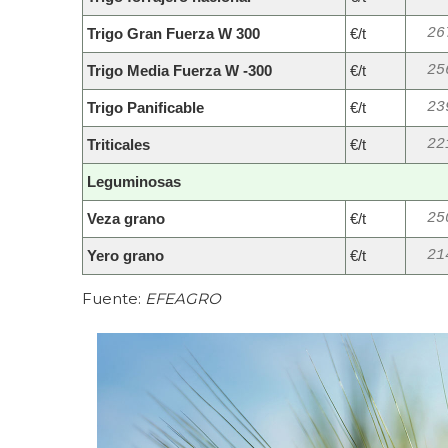
Trigo Gran Fuerza W 300
€/t
26
Trigo Media Fuerza W -300
€/t
25
Trigo Panificable
€/t
23
Triticales
€/t
22
Leguminosas
Veza grano
€/t
25
Yero grano
€/t
21
Fuente:
EFEAGRO