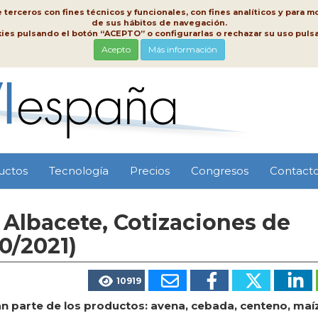
erceros con fines técnicos y funcionales, con fines analíticos y para mo
de sus hábitos de navegación.
kies pulsando el botón “ACEPTO” o configurarlas o rechazar su uso pu
Acepto
Más información
uctos
Tecnología
Precios
Congresos
Contact
Albacete, Cotizaciones de
0/2021)
10919
n parte de los productos: avena, cebada, centeno, maíz