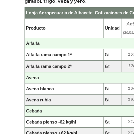
girasol, trigo, veza y yero.
Lonja Agropecuaria de Albacete, Cotizaciones de Ce
Ant
Producto
Unidad
(30/09
Alfalfa
Alfalfa rama campo 1ª
€/t
15
Alfalfa rama campo 2ª
€/t
12
Avena
Avena blanca
€/t
18
Avena rubia
€/t
19
Cebada
Cebada pienso -62 kg/hl
€/t
21
Cebada pienso +62 kg/hl
€/t
21