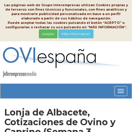
Las páginas web de Grupo Interempresas utilizan Cookies propias y
de terceros con fines técnicos y funcionales, con fines analíticos y
para mostrarle publicidad personalizada en base a un perfil
elaborado a partir de sus hábitos de navegación.
Puede aceptar todas las cookies pulsando el botón “ACEPTO” o
configurarlas o rechazar su uso pulsando en “MÁS INFORMACIÓN”.
Acepto
Más información
Conm
nave
Lonja de Albacete,
Cotizaciones de Ovino y
Caprino (Semana 3,