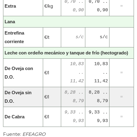
0,70 ..
0,70 ..
Extra
€/kg
=
0,90
0,90
Lana
Entrefina
€/t
s/c
s/c
corriente
Leche con ordeño mecánico y tanque de frío (hectogrado)
10,83
10,83
De Oveja con
€/l
..
..
=
D.O.
11,42
11,42
De Oveja sin
8,28 ..
8,28 ..
€/l
=
D.O.
8,79
8,79
9,33 ..
9,33 ..
De Cabra
€/l
=
9,93
9,93
Fuente:
EFEAGRO