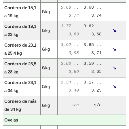
Cordero de 15,1
3,68 ..
3,68 ..
€/kg
=
a 19 kg
3,74
3,74
Cordero de 19,1
3,77 ..
3,62 ..
€/kg
↘
a 23 kg
3,83
3,68
Cordero de 23,1
3,92 ..
3,65 ..
€/kg
↘
a 25,4 kg
3,98
3,71
Cordero de 25,5
3,80 ..
3,59 ..
€/kg
↘
a 28 kg
3,86
3,65
Cordero de 28,1
3,34 ..
3,17 ..
€/kg
↘
a 34 kg
3,40
3,23
Cordero de más
€/kg
s/c
s/c
de 34 kg
Ovejas