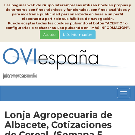
Las páginas web de Grupo Interempresas utilizan Cookies propias y
de terceros con fines técnicos y funcionales, con fines analíticos y
para mostrarle publicidad personalizada en base a un perfil
elaborado a partir de sus hábitos de navegación.
Puede aceptar todas las cookies pulsando el botón “ACEPTO” o
configurarlas o rechazar su uso pulsando en “MÁS INFORMACIÓN”.
Acepto
Más información
Conm
nave
Lonja Agropecuaria de
Albacete, Cotizaciones
de Cereal, (Semana 5,