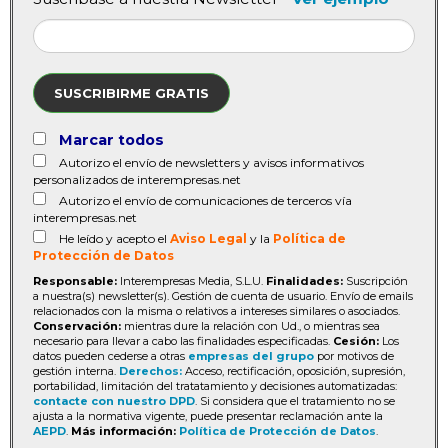
SUSCRIBIRME GRATIS
Marcar todos
Autorizo el envío de newsletters y avisos informativos
personalizados de interempresas.net
Autorizo el envío de comunicaciones de terceros vía
interempresas.net
He leído y acepto el
Aviso Legal
y la
Política de
Protección de Datos
Responsable:
Interempresas Media, S.L.U.
Finalidades:
Suscripción
a nuestra(s) newsletter(s). Gestión de cuenta de usuario. Envío de emails
relacionados con la misma o relativos a intereses similares o asociados.
Conservación:
mientras dure la relación con Ud., o mientras sea
necesario para llevar a cabo las finalidades especificadas.
Cesión:
Los
datos pueden cederse a otras
empresas del grupo
por motivos de
gestión interna.
Derechos:
Acceso, rectificación, oposición, supresión,
portabilidad, limitación del tratatamiento y decisiones automatizadas:
contacte con nuestro DPD
. Si considera que el tratamiento no se
ajusta a la normativa vigente, puede presentar reclamación ante la
AEPD
.
Más información:
Política de Protección de Datos
.