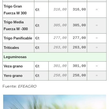
Trigo Gran
€/t
316,00
316,00
=
Fuerza W 300
Trigo Media
€/t
305,00
305,00
=
Fuerza W -300
Trigo Panificable
€/t
277,00
277,00
=
Triticales
€/t
263,00
263,00
=
Leguminosas
Veza grano
€/t
301,00
301,00
=
Yero grano
€/t
258,00
258,00
=
Fuente:
EFEAGRO