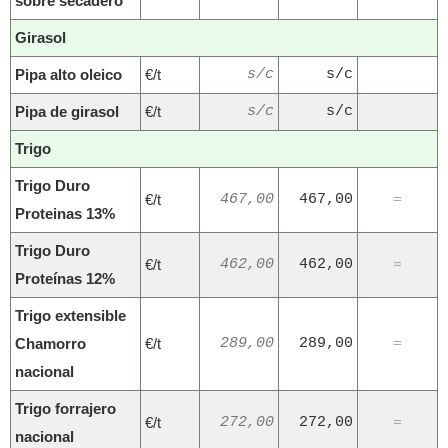
sobre secadero
Girasol
Pipa alto oleico
€/t
s/c
s/c
Pipa de girasol
€/t
s/c
s/c
Trigo
Trigo Duro
€/t
467,00
467,00
=
Proteinas 13%
Trigo Duro
€/t
462,00
462,00
=
Proteínas 12%
Trigo extensible
Chamorro
€/t
289,00
289,00
=
nacional
Trigo forrajero
€/t
272,00
272,00
=
nacional