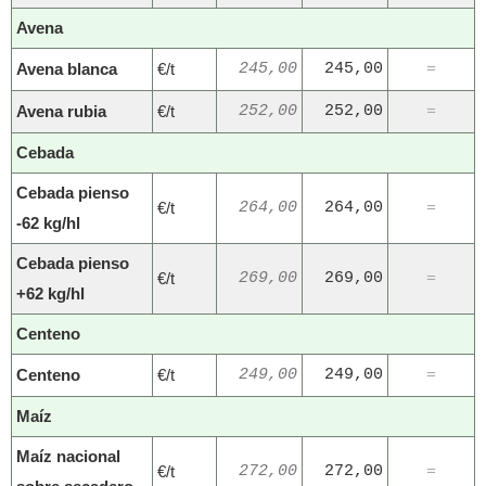
Avena
Avena blanca
€/t
245,00
245,00
=
Avena rubia
€/t
252,00
252,00
=
Cebada
Cebada pienso
€/t
264,00
264,00
=
-62 kg/hl
Cebada pienso
€/t
269,00
269,00
=
+62 kg/hl
Centeno
Centeno
€/t
249,00
249,00
=
Maíz
Maíz nacional
€/t
272,00
272,00
=