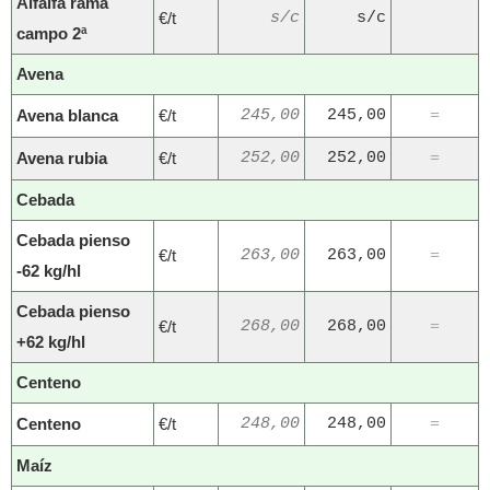
Alfalfa rama
€/t
s/c
s/c
campo 2ª
Avena
Avena blanca
€/t
245,00
245,00
=
Avena rubia
€/t
252,00
252,00
=
Cebada
Cebada pienso
€/t
263,00
263,00
=
-62 kg/hl
Cebada pienso
€/t
268,00
268,00
=
+62 kg/hl
Centeno
Centeno
€/t
248,00
248,00
=
Maíz