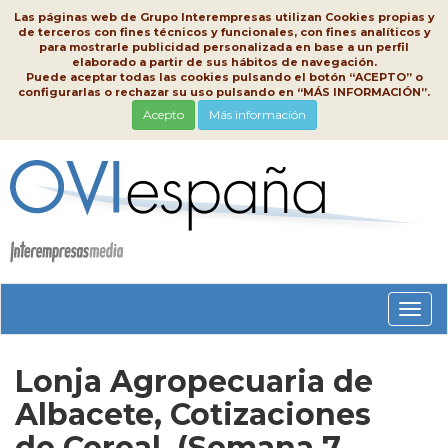
Las páginas web de Grupo Interempresas utilizan Cookies propias y
de terceros con fines técnicos y funcionales, con fines analíticos y
para mostrarle publicidad personalizada en base a un perfil
elaborado a partir de sus hábitos de navegación.
Puede aceptar todas las cookies pulsando el botón “ACEPTO” o
configurarlas o rechazar su uso pulsando en “MÁS INFORMACIÓN”.
Acepto
Más información
Conm
nave
Lonja Agropecuaria de
Albacete, Cotizaciones
de Cereal, (Semana 7,