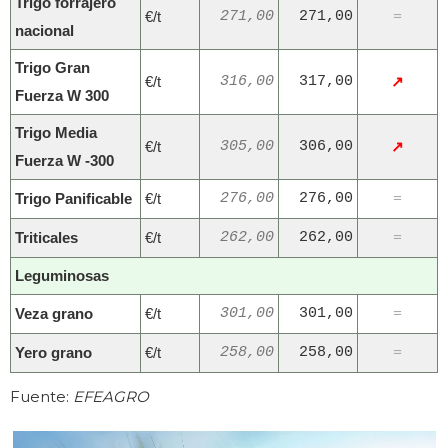
Trigo forrajero
€/t
271,00
271,00
=
nacional
Trigo Gran
€/t
316,00
317,00
↗
Fuerza W 300
Trigo Media
€/t
305,00
306,00
↗
Fuerza W -300
Trigo Panificable
€/t
276,00
276,00
=
Triticales
€/t
262,00
262,00
=
Leguminosas
Veza grano
€/t
301,00
301,00
=
Yero grano
€/t
258,00
258,00
=
Fuente:
EFEAGRO