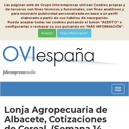
Las páginas web de Grupo Interempresas utilizan Cookies propias y
de terceros con fines técnicos y funcionales, con fines analíticos y
para mostrarle publicidad personalizada en base a un perfil
elaborado a partir de sus hábitos de navegación.
Puede aceptar todas las cookies pulsando el botón “ACEPTO” o
configurarlas o rechazar su uso pulsando en “MÁS INFORMACIÓN”.
Acepto
Más información
Conm
nave
Lonja Agropecuaria de
Albacete, Cotizaciones
de Cereal, (Semana 14,