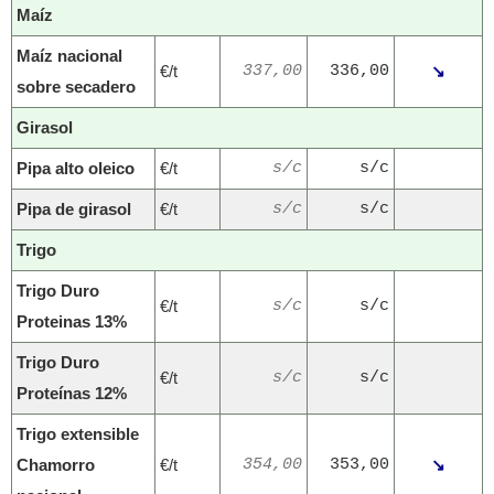
Maíz
Maíz nacional
€/t
337,00
336,00
↘
sobre secadero
Girasol
Pipa alto oleico
€/t
s/c
s/c
Pipa de girasol
€/t
s/c
s/c
Trigo
Trigo Duro
€/t
s/c
s/c
Proteinas 13%
Trigo Duro
€/t
s/c
s/c
Proteínas 12%
Trigo extensible
Chamorro
€/t
354,00
353,00
↘