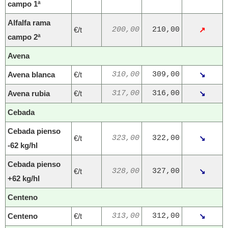
campo 1ª
Alfalfa rama
€/t
200,00
210,00
↗
campo 2ª
Avena
Avena blanca
€/t
310,00
309,00
↘
Avena rubia
€/t
317,00
316,00
↘
Cebada
Cebada pienso
€/t
323,00
322,00
↘
-62 kg/hl
Cebada pienso
€/t
328,00
327,00
↘
+62 kg/hl
Centeno
Centeno
€/t
313,00
312,00
↘