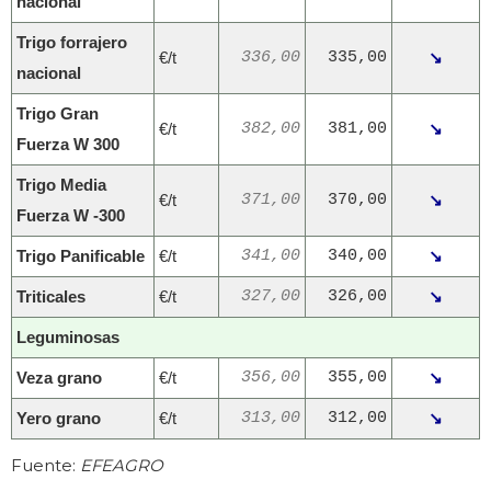
nacional
Trigo forrajero
€/t
336,00
335,00
↘
nacional
Trigo Gran
€/t
382,00
381,00
↘
Fuerza W 300
Trigo Media
€/t
371,00
370,00
↘
Fuerza W -300
Trigo Panificable
€/t
341,00
340,00
↘
Triticales
€/t
327,00
326,00
↘
Leguminosas
Veza grano
€/t
356,00
355,00
↘
Yero grano
€/t
313,00
312,00
↘
Fuente:
EFEAGRO