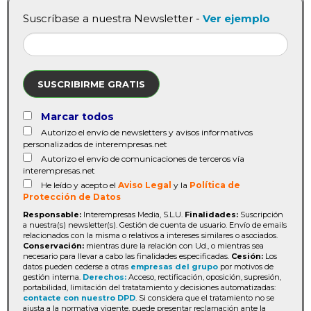
Suscríbase a nuestra Newsletter -
Ver ejemplo
SUSCRIBIRME GRATIS
Marcar todos
Autorizo el envío de newsletters y avisos informativos
personalizados de interempresas.net
Autorizo el envío de comunicaciones de terceros vía
interempresas.net
He leído y acepto el
Aviso Legal
y la
Política de
Protección de Datos
Responsable:
Interempresas Media, S.L.U.
Finalidades:
Suscripción
a nuestra(s) newsletter(s). Gestión de cuenta de usuario. Envío de emails
relacionados con la misma o relativos a intereses similares o asociados.
Conservación:
mientras dure la relación con Ud., o mientras sea
necesario para llevar a cabo las finalidades especificadas.
Cesión:
Los
datos pueden cederse a otras
empresas del grupo
por motivos de
gestión interna.
Derechos:
Acceso, rectificación, oposición, supresión,
portabilidad, limitación del tratatamiento y decisiones automatizadas:
contacte con nuestro DPD
. Si considera que el tratamiento no se
ajusta a la normativa vigente, puede presentar reclamación ante la