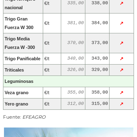
€/t
335,00
338,00
↗
nacional
Trigo Gran
€/t
381,00
384,00
↗
Fuerza W 300
Trigo Media
€/t
370,00
373,00
↗
Fuerza W -300
Trigo Panificable
€/t
340,00
343,00
↗
Triticales
€/t
326,00
329,00
↗
Leguminosas
Veza grano
€/t
355,00
358,00
↗
Yero grano
€/t
312,00
315,00
↗
Fuente:
EFEAGRO