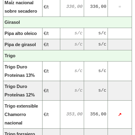
Maíz nacional
€/t
336,00
336,00
=
sobre secadero
Girasol
Pipa alto oleico
€/t
s/c
s/c
Pipa de girasol
€/t
s/c
s/c
Trigo
Trigo Duro
€/t
s/c
s/c
Proteinas 13%
Trigo Duro
€/t
s/c
s/c
Proteínas 12%
Trigo extensible
Chamorro
€/t
353,00
356,00
↗
nacional
Trigo forrajero