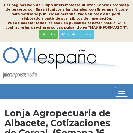
Las páginas web de Grupo Interempresas utilizan Cookies propias y
de terceros con fines técnicos y funcionales, con fines analíticos y
para mostrarle publicidad personalizada en base a un perfil
elaborado a partir de sus hábitos de navegación.
Puede aceptar todas las cookies pulsando el botón “ACEPTO” o
configurarlas o rechazar su uso pulsando en “MÁS INFORMACIÓN”.
Acepto
Más información
Conm
nave
Lonja Agropecuaria de
Albacete, Cotizaciones
de Cereal, (Semana 16,