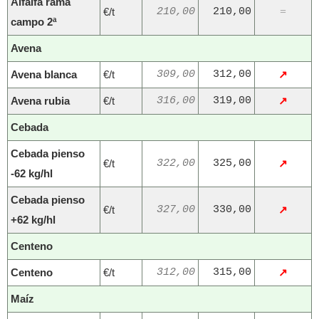
Alfalfa rama
€/t
210,00
210,00
=
campo 2ª
Avena
Avena blanca
€/t
309,00
312,00
↗
Avena rubia
€/t
316,00
319,00
↗
Cebada
Cebada pienso
€/t
322,00
325,00
↗
-62 kg/hl
Cebada pienso
€/t
327,00
330,00
↗
+62 kg/hl
Centeno
Centeno
€/t
312,00
315,00
↗
Maíz