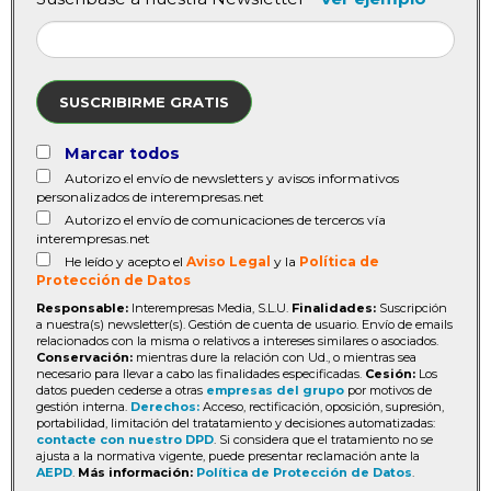
SUSCRIBIRME GRATIS
Marcar todos
Autorizo el envío de newsletters y avisos informativos
personalizados de interempresas.net
Autorizo el envío de comunicaciones de terceros vía
interempresas.net
He leído y acepto el
Aviso Legal
y la
Política de
Protección de Datos
Responsable:
Interempresas Media, S.L.U.
Finalidades:
Suscripción
a nuestra(s) newsletter(s). Gestión de cuenta de usuario. Envío de emails
relacionados con la misma o relativos a intereses similares o asociados.
Conservación:
mientras dure la relación con Ud., o mientras sea
necesario para llevar a cabo las finalidades especificadas.
Cesión:
Los
datos pueden cederse a otras
empresas del grupo
por motivos de
gestión interna.
Derechos:
Acceso, rectificación, oposición, supresión,
portabilidad, limitación del tratatamiento y decisiones automatizadas:
contacte con nuestro DPD
. Si considera que el tratamiento no se
ajusta a la normativa vigente, puede presentar reclamación ante la
AEPD
.
Más información:
Política de Protección de Datos
.