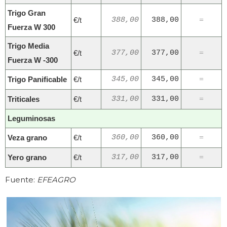
Trigo Gran
€/t
388,00
388,00
=
Fuerza W 300
Trigo Media
€/t
377,00
377,00
=
Fuerza W -300
Trigo Panificable
€/t
345,00
345,00
=
Triticales
€/t
331,00
331,00
=
Leguminosas
Veza grano
€/t
360,00
360,00
=
Yero grano
€/t
317,00
317,00
=
Fuente:
EFEAGRO