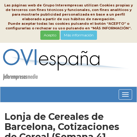
Las páginas web de Grupo Interempresas utilizan Cookies propias y
de terceros con fines técnicos y funcionales, con fines analíticos y
para mostrarle publicidad personalizada en base a un perfil
elaborado a partir de sus hábitos de navegación.
Puede aceptar todas las cookies pulsando el botón “ACEPTO” o
configurarlas o rechazar su uso pulsando en “MÁS INFORMACIÓN”.
Acepto
Más información
Conm
nave
Lonja de Cereales de
Barcelona, Cotizaciones
de Cereal (Semana 41,