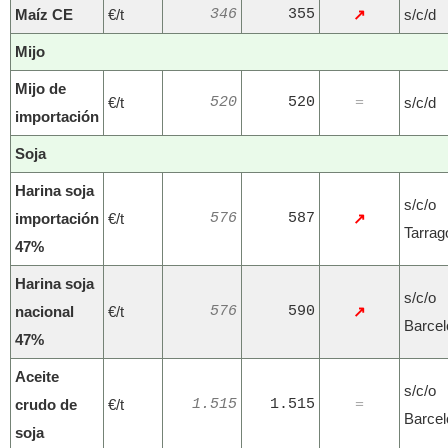
Maíz CE
€/t
346
355
↗
s/c/d
Mijo
Mijo de
€/t
520
520
s/c/d
=
importación
Soja
Harina soja
s/c/o
importación
€/t
576
587
↗
Tarrag
47%
Harina soja
s/c/o
nacional
€/t
576
590
↗
Barcel
47%
Aceite
s/c/o
crudo de
€/t
1.515
1.515
=
Barcel
soja