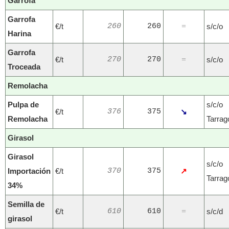
Garrofa
Garrofa
€/t
260
260
s/c/o
=
Harina
Garrofa
€/t
270
270
s/c/o
=
Troceada
Remolacha
Pulpa de
s/c/o
€/t
376
375
↘
Remolacha
Tarrag
Girasol
Girasol
s/c/o
Importación
€/t
370
375
↗
Tarrag
34%
Semilla de
€/t
610
610
s/c/d
=
girasol