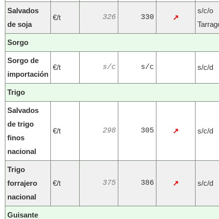
Salvados
s/c/o
€/t
326
330
↗
de soja
Tarrag
Sorgo
Sorgo de
€/t
s/c
s/c
s/c/d
importación
Trigo
Salvados
de trigo
€/t
298
305
↗
s/c/d
finos
nacional
Trigo
forrajero
€/t
375
386
↗
s/c/d
nacional
Guisante