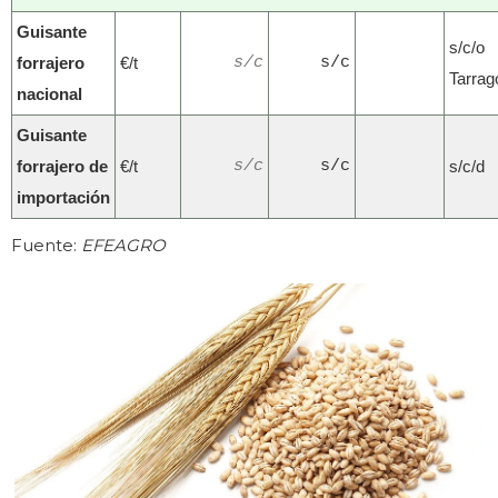
Guisante
s/c/o
forrajero
€/t
s/c
s/c
Tarrag
nacional
Guisante
forrajero de
€/t
s/c
s/c
s/c/d
importación
Fuente:
EFEAGRO