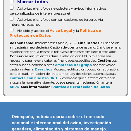
Marcar todos
Autorizo el envío de newsletters y avisos informativos
personalizados de interempresas.net
Autorizo el envío de comunicaciones de terceros vía
interempresas.net
He leído y acepto el
Aviso Legal
y la
Política de
Protección de Datos
Responsable:
Interempresas Media, S.L.U.
Finalidades:
Suscripción
a nuestra(s) newsletter(s). Gestión de cuenta de usuario. Envío de emails
relacionados con la misma o relativos a intereses similares o asociados.
Conservación:
mientras dure la relación con Ud., o mientras sea
necesario para llevar a cabo las finalidades especificadas.
Cesión:
Los
datos pueden cederse a otras
empresas del grupo
por motivos de
gestión interna.
Derechos:
Acceso, rectificación, oposición, supresión,
portabilidad, limitación del tratatamiento y decisiones automatizadas:
contacte con nuestro DPD
. Si considera que el tratamiento no se
ajusta a la normativa vigente, puede presentar reclamación ante la
AEPD
.
Más información:
Política de Protección de Datos
.
Oviespaña, noticias diarias sobre el mercado
nacional e internacional del ovino, investigación
ganadera, alimentación y sistemas de manejo.