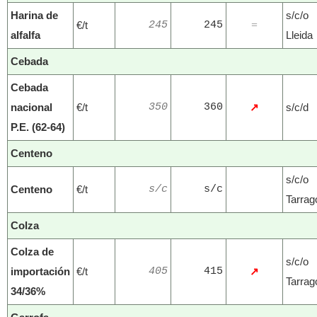
Harina de
s/c/o
€/t
245
245
=
alfalfa
Lleida
Cebada
Cebada
nacional
€/t
350
360
↗
s/c/d
P.E. (62-64)
Centeno
s/c/o
Centeno
€/t
s/c
s/c
Tarrag
Colza
Colza de
s/c/o
importación
€/t
405
415
↗
Tarrag
34/36%