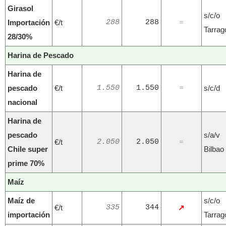
Girasol
s/c/o
Importación
€/t
288
288
=
Tarrag
28/30%
Harina de Pescado
Harina de
pescado
€/t
1.550
1.550
s/c/d
=
nacional
Harina de
pescado
s/a/v
€/t
2.050
2.050
=
Chile super
Bilbao
prime 70%
Maíz
Maíz de
s/c/o
€/t
335
344
↗
importación
Tarrag