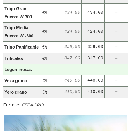
Trigo Gran
€/t
434,00
434,00
=
Fuerza W 300
Trigo Media
€/t
424,00
424,00
=
Fuerza W -300
Trigo Panificable
€/t
359,00
359,00
=
Triticales
€/t
347,00
347,00
=
Leguminosas
Veza grano
€/t
440,00
440,00
=
Yero grano
€/t
410,00
410,00
=
Fuente:
EFEAGRO