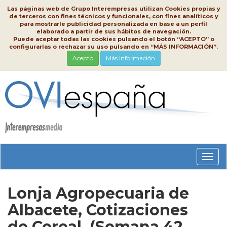
Las páginas web de Grupo Interempresas utilizan Cookies propias y
de terceros con fines técnicos y funcionales, con fines analíticos y
para mostrarle publicidad personalizada en base a un perfil
elaborado a partir de sus hábitos de navegación.
Puede aceptar todas las cookies pulsando el botón “ACEPTO” o
configurarlas o rechazar su uso pulsando en “MÁS INFORMACIÓN”.
Acepto
Más información
Conm
nave
Lonja Agropecuaria de
Albacete, Cotizaciones
de Cereal, (Semana 42,