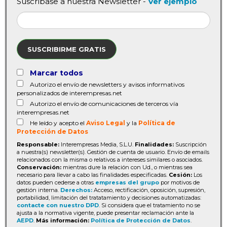
Suscríbase a nuestra Newsletter -
Ver ejemplo
SUSCRIBIRME GRATIS
Marcar todos
Autorizo el envío de newsletters y avisos informativos
personalizados de interempresas.net
Autorizo el envío de comunicaciones de terceros vía
interempresas.net
He leído y acepto el
Aviso Legal
y la
Política de
Protección de Datos
Responsable:
Interempresas Media, S.L.U.
Finalidades:
Suscripción
a nuestra(s) newsletter(s). Gestión de cuenta de usuario. Envío de emails
relacionados con la misma o relativos a intereses similares o asociados.
Conservación:
mientras dure la relación con Ud., o mientras sea
necesario para llevar a cabo las finalidades especificadas.
Cesión:
Los
datos pueden cederse a otras
empresas del grupo
por motivos de
gestión interna.
Derechos:
Acceso, rectificación, oposición, supresión,
portabilidad, limitación del tratatamiento y decisiones automatizadas:
contacte con nuestro DPD
. Si considera que el tratamiento no se
ajusta a la normativa vigente, puede presentar reclamación ante la
AEPD
.
Más información:
Política de Protección de Datos
.