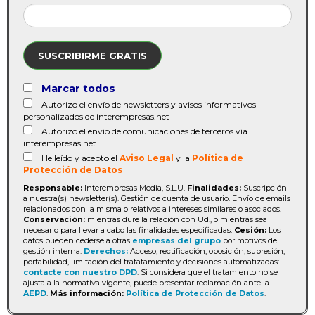
SUSCRIBIRME GRATIS
Marcar todos
Autorizo el envío de newsletters y avisos informativos
personalizados de interempresas.net
Autorizo el envío de comunicaciones de terceros vía
interempresas.net
He leído y acepto el
Aviso Legal
y la
Política de
Protección de Datos
Responsable:
Interempresas Media, S.L.U.
Finalidades:
Suscripción
a nuestra(s) newsletter(s). Gestión de cuenta de usuario. Envío de emails
relacionados con la misma o relativos a intereses similares o asociados.
Conservación:
mientras dure la relación con Ud., o mientras sea
necesario para llevar a cabo las finalidades especificadas.
Cesión:
Los
datos pueden cederse a otras
empresas del grupo
por motivos de
gestión interna.
Derechos:
Acceso, rectificación, oposición, supresión,
portabilidad, limitación del tratatamiento y decisiones automatizadas:
contacte con nuestro DPD
. Si considera que el tratamiento no se
ajusta a la normativa vigente, puede presentar reclamación ante la
AEPD
.
Más información:
Política de Protección de Datos
.