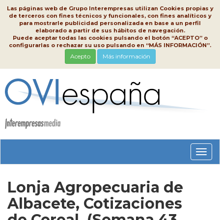
Las páginas web de Grupo Interempresas utilizan Cookies propias y
de terceros con fines técnicos y funcionales, con fines analíticos y
para mostrarle publicidad personalizada en base a un perfil
elaborado a partir de sus hábitos de navegación.
Puede aceptar todas las cookies pulsando el botón “ACEPTO” o
configurarlas o rechazar su uso pulsando en “MÁS INFORMACIÓN”.
Acepto
Más información
Conm
nave
Lonja Agropecuaria de
Albacete, Cotizaciones
de Cereal, (Semana 43,