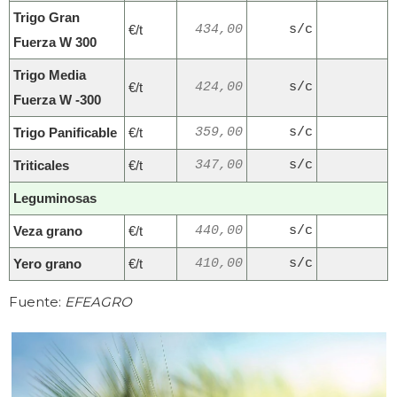
Trigo Gran
€/t
434,00
s/c
Fuerza W 300
Trigo Media
€/t
424,00
s/c
Fuerza W -300
Trigo Panificable
€/t
359,00
s/c
Triticales
€/t
347,00
s/c
Leguminosas
Veza grano
€/t
440,00
s/c
Yero grano
€/t
410,00
s/c
Fuente:
EFEAGRO